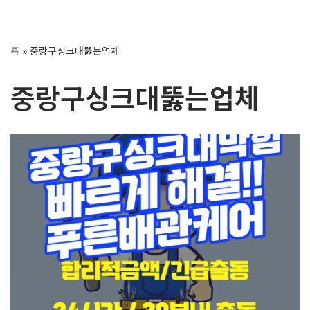
콘
홈
»
중랑구싱크대뚫는업체
텐
츠
중랑구싱크대뚫는업체
로
건
너
뛰
기