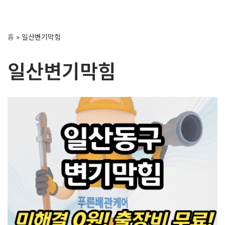
콘
홈
»
일산변기막힘
텐
츠
일산변기막힘
로
건
너
뛰
기