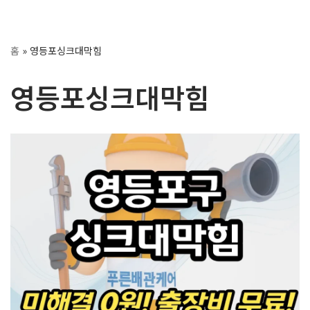
콘
홈
»
영등포싱크대막힘
텐
츠
영등포싱크대막힘
로
건
너
뛰
기