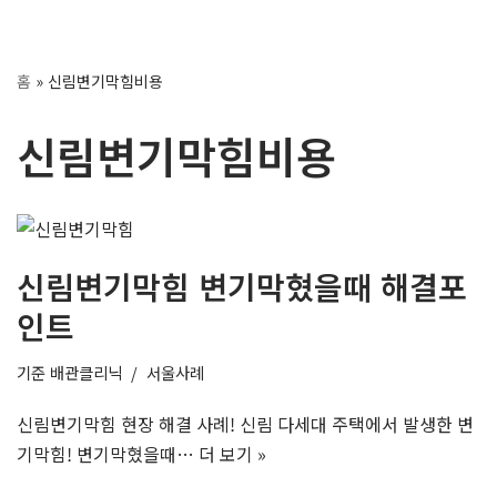
콘
홈
»
신림변기막힘비용
텐
츠
신림변기막힘비용
로
건
너
뛰
기
신림변기막힘 변기막혔을때 해결포
인트
기준
배관클리닉
서울사례
신림변기막힘 현장 해결 사례! 신림 다세대 주택에서 발생한 변
기막힘! 변기막혔을때…
더 보기 »