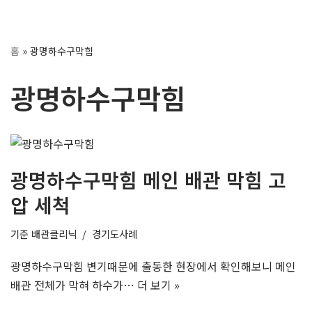
콘
홈
»
광명하수구막힘
텐
츠
광명하수구막힘
로
건
너
뛰
기
광명하수구막힘 메인 배관 막힘 고
압 세척
기준
배관클리닉
경기도사례
광명하수구막힘 변기때문에 출동한 현장에서 확인해보니 메인
배관 전체가 막혀 하수가…
더 보기 »