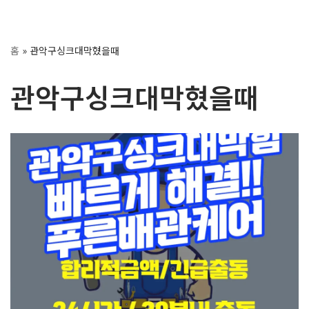
콘
홈
»
관악구싱크대막혔을때
텐
츠
관악구싱크대막혔을때
로
건
너
뛰
기