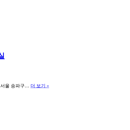
실
방
! 서울 송파구…
더 보기 »
이
동
변
기
막
힘
공