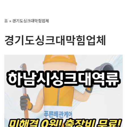
콘
홈
»
경기도싱크대막힘업체
텐
츠
경기도싱크대막힘업체
로
건
너
뛰
기