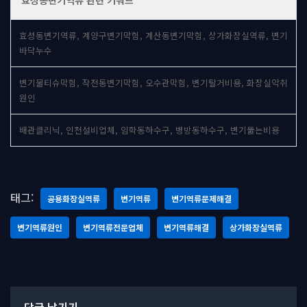
효성동변기역류 관련 키워드
효성동변기역류, 계양구변기막힘, 계산동변기막힘, 상가화장실역류, 변기
바닥누수
변기물티슈막힘, 작전동변기막힘, 오수관막힘, 변기탈거비용, 화장실악취
원인
배관클리닉, 인천설비업체, 임학동하수구, 병방동하수구, 변기뚫는비용
태그:
공용화장실역류
변기역류
변기역류문제해결
변기역류원인
변기역류전문업체
변기역류해결
상가화장실역류