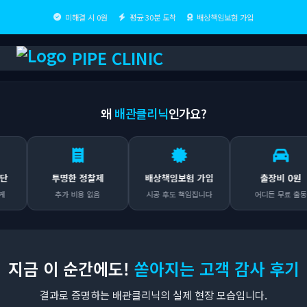
미해결 시 0원
평균 30분 도착
배상책임보험 가입
PIPE CLINIC
왜
배관클리닉
인가요?
투명한 정찰제
배상책임보험 가입
출장비 0원
추가 비용 없음
시공 후도 책임집니다
어디든 무료 출동
지금 이 순간에도!
쏟아지는 고객 감사 후기
결과로 증명하는 배관클리닉의 실제 현장 모습입니다.