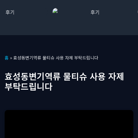
콘
홈
»
효성동변기역류 물티슈 사용 자제 부탁드립니다
텐
츠
효성동변기역류 물티슈 사용 자제
로
부탁드립니다
건
너
뛰
기