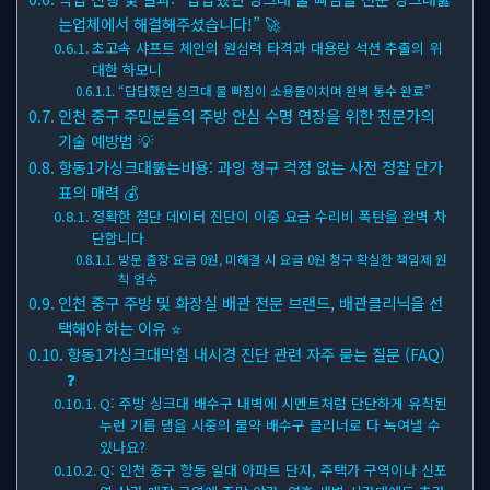
는업체에서 해결해주셨습니다!” 🚀
초고속 샤프트 체인의 원심력 타격과 대용량 석션 추출의 위
대한 하모니
“답답했던 싱크대 물 빠짐이 소용돌이치며 완벽 통수 완료”
인천 중구 주민분들의 주방 안심 수명 연장을 위한 전문가의
기술 예방법 💡
항동1가싱크대뚫는비용: 과잉 청구 걱정 없는 사전 정찰 단가
표의 매력 💰
정확한 첨단 데이터 진단이 이중 요금 수리비 폭탄을 완벽 차
단합니다
방문 출장 요금 0원, 미해결 시 요금 0원 청구 확실한 책임제 원
칙 엄수
인천 중구 주방 및 화장실 배관 전문 브랜드, 배관클리닉을 선
택해야 하는 이유 ⭐
항동1가싱크대막힘 내시경 진단 관련 자주 묻는 질문 (FAQ)
❓
Q: 주방 싱크대 배수구 내벽에 시멘트처럼 단단하게 유착된
누런 기름 댐을 시중의 물약 배수구 클리너로 다 녹여낼 수
있나요?
Q: 인천 중구 항동 일대 아파트 단지, 주택가 구역이나 신포