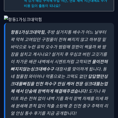
역 상가 매장 구역에 주말 야간, 연휴 새벽 시간대에도 추가
비용 없이 출동이 되나요?
항동1가싱크대막힘
, 주방 설거지통 배수가 어느 날부터
꽉 막혀 고여있던 구정물이 전혀 빠지지 않고 하부장 밑
바닥으로 누런 유막 오수가 범람해 장판이 썩을까 봐 밤
잠을 설치고 계시나요?
설거지 후 무심코 버린 고깃기름
이 차가운 배관 내벽에서 시멘트처럼 고착되면
물이전혀
빠지지않는싱크대배수구
대참사를 맞이하게 됩니다. 동
네 철물점 와이어나 약품으로는 끄떡도 없던
답답했던싱
크대물빠짐을 인천 하수구 안심 케어 전문 싱크대뚫는업
체 에서 단숨에 완벽하게 해결해주셨습니다!
도기나 파
이프 파손 전혀 없이 내벽 기름 화석 장벽 자체를 미세 파
쇄 분쇄해 흔적 없이 적출 소탕해 준 인천 중구 주택의 리
얼 안심 통수 후기를 지금 공개합니다!