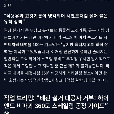
데요.
“식용유와 고깃기름이 냉각되어 시멘트처럼 절어 붙은
유착 장벽”
일상 설거지 중 무심코 흘려보낸 동물성 고깃기름, 유분 지방 성
분들이 차가운 배관 바닥에서 냉각 응고되어
마치 콘크리트 시
멘트처럼 내벽을 100% 가로막은 ‘유지방 슬러지 고체 화석 장
벽’
을 이룩하고 있었습니다. 이처럼 단단하게 경화된 슬러지는
일반적인 구식 와이어 스프링 장비로 무작정 쑤시면 일시적으로
작은 미세 구멍만 내고 지나갈 뿐 근본 제거가 불가능합니다. 파
이프 내벽을 새것처럼 360° 깨끗하게 스케일링 청소해야만 완
벽 소탕되는 만성적인
항동1가싱크대막힘
결함 상태였습니다.
작업 브리핑: “배관 철거 대공사 거부! 하이
엔드 비파괴 360도 스케일링 공정 가이드”
⚒