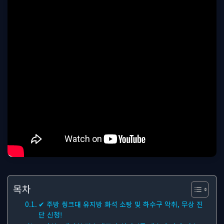
목차
✔ 주방 씽크대 유지방 화석 소탕 및 하수구 악취, 무상 진
단 신청!