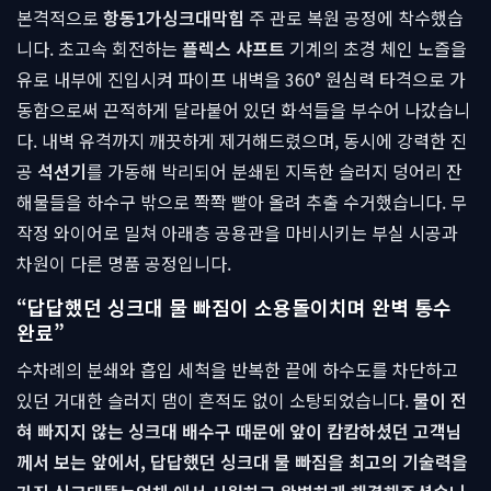
본격적으로
항동1가싱크대막힘
주 관로 복원 공정에 착수했습
니다. 초고속 회전하는
플렉스 샤프트
기계의 초경 체인 노즐을
유로 내부에 진입시켜 파이프 내벽을 360° 원심력 타격으로 가
동함으로써 끈적하게 달라붙어 있던 화석들을 부수어 나갔습니
다. 내벽 유격까지 깨끗하게 제거해드렸으며, 동시에 강력한 진
공
석션기
를 가동해 박리되어 분쇄된 지독한 슬러지 덩어리 잔
해물들을 하수구 밖으로 쫙쫙 빨아 올려 추출 수거했습니다. 무
작정 와이어로 밀쳐 아래층 공용관을 마비시키는 부실 시공과
차원이 다른 명품 공정입니다.
“답답했던 싱크대 물 빠짐이 소용돌이치며 완벽 통수
완료”
수차례의 분쇄와 흡입 세척을 반복한 끝에 하수도를 차단하고
있던 거대한 슬러지 댐이 흔적도 없이 소탕되었습니다.
물이 전
혀 빠지지 않는 싱크대 배수구 때문에 앞이 캄캄하셨던 고객님
께서 보는 앞에서, 답답했던 싱크대 물 빠짐을 최고의 기술력을