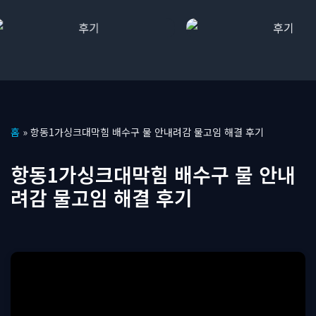
콘
홈
»
항동1가싱크대막힘 배수구 물 안내려감 물고임 해결 후기
텐
츠
항동1가싱크대막힘 배수구 물 안내
로
려감 물고임 해결 후기
건
너
뛰
기