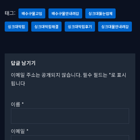
태그:
배수구물고임
배수구물안내려감
싱크대뚫는업체
싱크대막힘
싱크대막힘해결
싱크대막힘후기
싱크대물안내려감
답글 남기기
이메일 주소는 공개되지 않습니다.
필수 필드는
*
로 표시
됩니다
이름
*
이메일
*