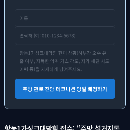
주방 관로 전담 테크니션 당일 배정하기
항동1가싱크대막힘 접수: “주방 설거지통