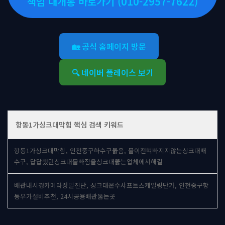
책임 대개통 바로가기 (010-2957-7622)
🏡 공식 홈페이지 방문
🔍 네이버 플레이스 보기
항동1가싱크대막힘 핵심 검색 키워드
항동1가싱크대막힘, 인천중구하수구뚫음, 물이전혀빠지지않는싱크대배
수구, 답답했던싱크대물빠짐을싱크대뚫는업체에서해결
배관내시경카메라정밀진단, 싱크대온수샤프트스케일링단가, 인천중구항
동우가설비추천, 24시공용배관뚫는곳