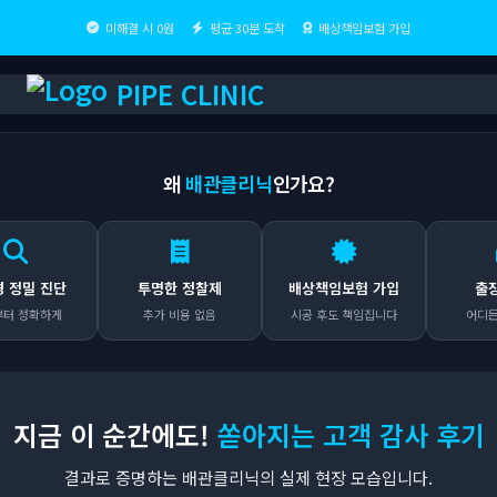
미해결 시 0원
평균 30분 도착
배상책임보험 가입
PIPE CLINIC
왜
배관클리닉
인가요?
진단
투명한 정찰제
배상책임보험 가입
출장비 0원
게
추가 비용 없음
시공 후도 책임집니다
어디든 무료 출동
지금 이 순간에도!
쏟아지는 고객 감사 후기
결과로 증명하는 배관클리닉의 실제 현장 모습입니다.