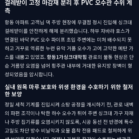
걸레받이 고정 마감재 분리 후 PVC 오수관 수위 계
측
항동 아파트 고객님 댁 주방 현장에 무결점 정시 진입해 싱크대
걸레받이를 안전하게 해체 분리했습니다. 하부 자바라 호스가
연결된 바닥 PVC 오수 파이프 초입 주변에는 미처 배수되지 못
하고 거꾸로 역류한 누런 유막 거품 오수가 고여 고약한 메탄 가
스를 내뿜고 있었죠.
항동1가싱크대막힘
관로의 불통 현상은 단
순 거름망 오염을 넘어 횡주관 내부에 거대한 유지방 장벽이 형
성되었음을 암시합니다.
실내 원목 마루 보호와 위생 환경을 수호하기 위한 철저
한 보양
정밀 세척 기계를 진입시켜 소탕 공정을 개시하기 전, 관로 내벽
의 파편 조각이나 탁한 하수 오수가 튀어 주변 싱크대 가구 자재
나 주방 집기류를 오염시키지 않도록, 시공 동선 전 반경에 특수
고밀도 차단 방수 비닐막과 오물 흡착 전용 패드로 철저하게 위