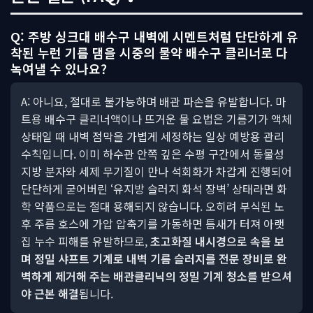
Q: 주방 싱크대 배수구 내벽에 시멘트처럼 단단하게 유
착된 누런 기름 댐을 시중의 물약 배수구 클리너로 다
녹여낼 수 있나요?
A: 아니요, 절대로 불가능하며 배관 파손을 유발합니다. 마
트용 배수구 클리너액이나 뜨거운 물 요법은 기름기가 액체
상태일 때 내벽 점막을 가볍게 세정하는 일상 예방용 관리
수칙입니다. 이미 하수관 안쪽 깊은 수평 구간에서 동물성
지방 분자와 세제 무기질이 만나 석회화가 차갑게 진행되어
단단하게 굳어버린 ‘유지방 슬러지 화석 장벽’ 상태라면 화
학 약품으로는 절대 용해되지 않습니다. 오히려 부식된 노
후 주름 호스에 가압 압축기를 가동하면 틈새가 터져 아랫
집 누수 피해를 유발하므로,
초고화질 내시경으로 속을 보
며 정밀 샤프트 기계로 내벽 기름 슬러지를 전문 장비로 완
벽하게 제거해 주는 배관클리닉의 정밀 기계 청소를 받으셔
야 근본 해결
됩니다.