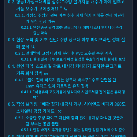
항동1가싱크대막힘 접수: “주방 설거지통 배수가 아예 멈추고
거품 오수가 고여있어요!” 📞
가정집 주방의 원목 마루 침수 자재 하자 피해를 선제 차단하
기 위한 긴급 기동
인천 중구 권역 30분 골든타임 내 예방 마스터 엔지니어 즉각
출발 약속
현장 도착 및 기초 진단: 주방 싱크대 하부 파이프라인 정체 실
태 분석 🔍
걸레받이 고정 마감재 분리 후 PVC 오수관 수위 계측
실내 원목 마루 보호와 위생 환경을 수호하기 위한 철저한 보양
원인 파악: 초고화질 관로 내시경 카메라가 포착한 콘크리트
기름 화석 장벽 🧱
“물이 전혀 빠지지 않는 싱크대 배수구” 수로 단면을 단
1mm 유격도 없이 가로막은 유착 장벽
“식용유와 고깃기름이 냉각되어 시멘트처럼 절어 붙은 유착 장
벽”
작업 브리핑: “배관 철거 대공사 거부! 하이엔드 비파괴 360도
스케일링 공정 가이드” ⚒
소중한 주방 파이프 자산에 충격 없이 유지방 화석만 맷돌처
럼 부수는 공법 플랜
현장 바가지 추가금 장난이 없는 정직한 정찰 가격제 수칙 준수
작업 진행 및 결과: “답답했던 싱크대 물 빠짐을 전문 싱크대뚫