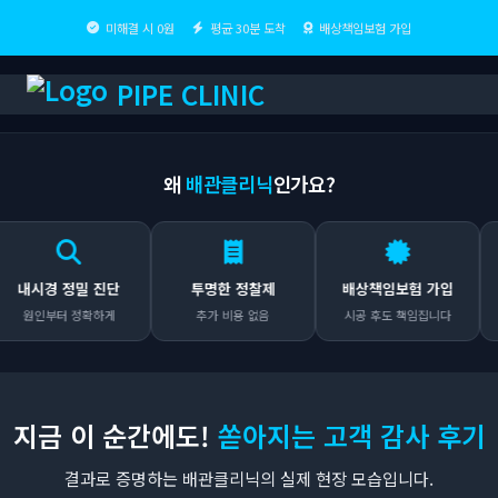
미해결 시 0원
평균 30분 도착
배상책임보험 가입
PIPE CLINIC
왜
배관클리닉
인가요?
시경 정밀 진단
투명한 정찰제
배상책임보험 가입
원인부터 정확하게
추가 비용 없음
시공 후도 책임집니다
지금 이 순간에도!
쏟아지는 고객 감사 후기
결과로 증명하는 배관클리닉의 실제 현장 모습입니다.