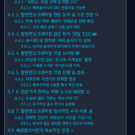
“사장님, 30분 안에 도착합니다!”
배관클리닉의 24시 연중무휴 기동력
2. 팔탄면싱크대막힘 현장 도착 및 기초 진단 🔍
카페 주방 하부 배관의 위태로운 상태 확인
주방 배관 압축기 사용 금지 팩트
3. 팔탄면싱크대막힘 원인 파악 (정밀 진단) 📸
내시경으로 밝혀낸 ‘라떼 슬러지’의 실체
유지방 슬러지의 화석화가 주범이었습니다
4. 팔탄면싱크대막힘 작업 브리핑 🛠
영업에 지장 없는 ‘초고속 스케일링’ 플랜
미해결 시 0원! 정직한 비용 약속
5. 팔탄면싱크대막힘 작업 진행 및 결과 ✨
샤프트와 석션기의 강력한 협공
폭포수처럼 시원한 통수 확인 완료
6. 전문가가 전하는 카페 싱크대 예방법 💡
우유와 원두 가루는 하수구의 적!
주기적인 온수 붓기의 습관화
7. 팔탄면싱크대막힘 합리적인 수리 비용 💰
정확한 진단이 사장님의 지갑을 지킵니다
바가지 없는 정직한 견적이 최고의 마케팅
배관클리닉만의 독보적인 장점 ⭐