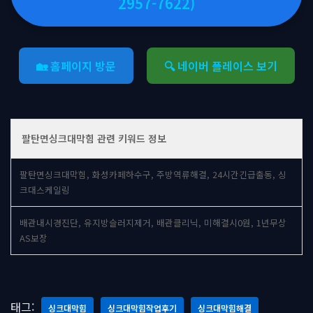
2957-7622)
🏡 홈페이지 방문
🔍 네이버 플레이스 보기
팔탄면싱크대막힘 관련 키워드 정보
팔탄면싱크대막힘, 화성카페하수구, 주방역류해결, 24시간긴급출동, 싱
크대스케일링
배관내시경진단, 유지방슬러지제거, 배관클리닉, 미해결시0원, 1년무상
AS보장
태그:
싱크대막힘
싱크대막힘작업후기
싱크대막힘해결