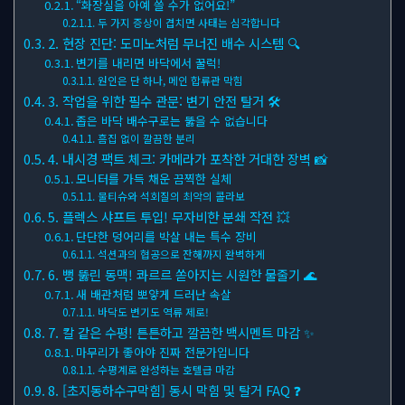
“화장실을 아예 쓸 수가 없어요!”
두 가지 증상이 겹치면 사태는 심각합니다
2. 현장 진단: 도미노처럼 무너진 배수 시스템 🔍
변기를 내리면 바닥에서 꿀럭!
원인은 단 하나, 메인 합류관 막힘
3. 작업을 위한 필수 관문: 변기 안전 탈거 🛠
좁은 바닥 배수구로는 뚫을 수 없습니다
흠집 없이 깔끔한 분리
4. 내시경 팩트 체크: 카메라가 포착한 거대한 장벽 📸
모니터를 가득 채운 끔찍한 실체
물티슈와 석회질의 최악의 콜라보
5. 플렉스 샤프트 투입! 무자비한 분쇄 작전 💥
단단한 덩어리를 박살 내는 특수 장비
석션과의 협공으로 잔해까지 완벽하게
6. 뻥 뚫린 동맥! 콰르르 쏟아지는 시원한 물줄기 🌊
새 배관처럼 뽀얗게 드러난 속살
바닥도 변기도 역류 제로!
7. 칼 같은 수평! 튼튼하고 깔끔한 백시멘트 마감 ✨
마무리가 좋아야 진짜 전문가입니다
수평계로 완성하는 호텔급 마감
8. [초지동하수구막힘] 동시 막힘 및 탈거 FAQ ❓