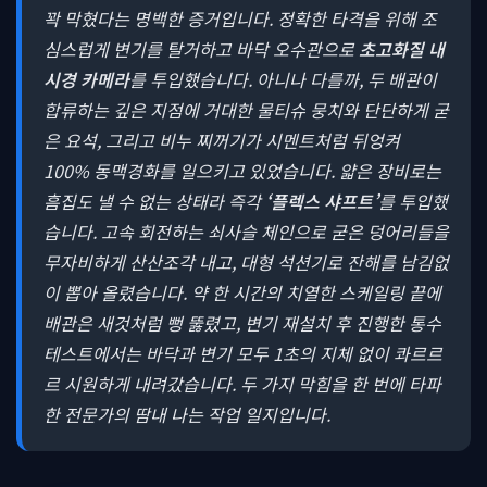
꽉 막혔다는 명백한 증거입니다. 정확한 타격을 위해 조
심스럽게 변기를 탈거하고 바닥 오수관으로
초고화질 내
시경 카메라
를 투입했습니다. 아니나 다를까, 두 배관이
합류하는 깊은 지점에 거대한 물티슈 뭉치와 단단하게 굳
은 요석, 그리고 비누 찌꺼기가 시멘트처럼 뒤엉켜
100% 동맥경화를 일으키고 있었습니다. 얇은 장비로는
흠집도 낼 수 없는 상태라 즉각
‘플렉스 샤프트’
를 투입했
습니다. 고속 회전하는 쇠사슬 체인으로 굳은 덩어리들을
무자비하게 산산조각 내고, 대형 석션기로 잔해를 남김없
이 뽑아 올렸습니다. 약 한 시간의 치열한 스케일링 끝에
배관은 새것처럼 뻥 뚫렸고, 변기 재설치 후 진행한 통수
테스트에서는 바닥과 변기 모두 1초의 지체 없이 콰르르
르 시원하게 내려갔습니다. 두 가지 막힘을 한 번에 타파
한 전문가의 땀내 나는 작업 일지입니다.