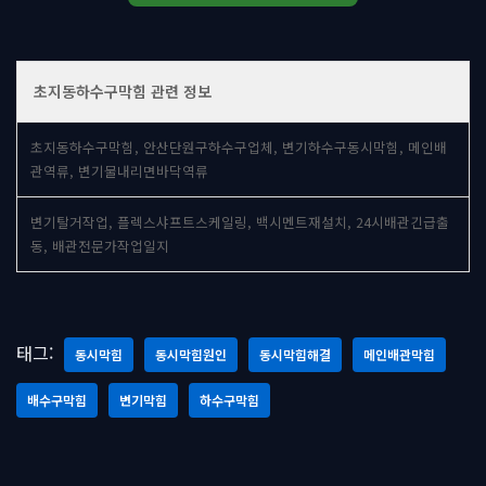
초지동하수구막힘 관련 정보
초지동하수구막힘, 안산단원구하수구업체, 변기하수구동시막힘, 메인배
관역류, 변기물내리면바닥역류
변기탈거작업, 플렉스샤프트스케일링, 백시멘트재설치, 24시배관긴급출
동, 배관전문가작업일지
태그:
동시막힘
동시막힘원인
동시막힘해결
메인배관막힘
배수구막힘
변기막힘
하수구막힘