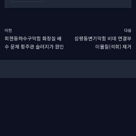
이전
다음
회현동하수구막힘 화장실 배
삼평동변기막힘 비데 연결부
수 문제 횡주관 슬러지가 원인
이물질(석회) 제거