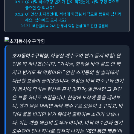
Q: 바닥 하수구랑 변기가 같이 막혔는데, 바닥 구멍 쪽으로
뚫으면 안 되나요?
Q: 안산 초지동인데, 저녁에 화장실 바닥으로 똥물이 넘치려
해요. 심야에도 오시나요?
배관클리닉 24시간 동시 막힘 안심 팩트 진단 콜센터
초지동하수구막힘
, 화장실 배수구와 변기 동시 막힘! 원
인은 딱 하나였습니다.
“기사님, 화장실 바닥 물도 안 빠
지고 변기도 꽉 막혔어요!” 안산 초지동의 한 빌라에서
다급한 호출이 들어왔습니다. 화장실 바닥 하수구와 변기
가 동시에 막히는 현상은 흔치 않지만, 발생하면 그 원인
은 보통 하나로 귀결됩니다. 현장에 도착해 물을 내려보
니, 변기 물을 내리면 바닥 배수구로 오물이 솟구치고, 바
닥에 물을 버리면 변기 쪽에서 꿀럭이는 소리가 났습니
다. 이는 개별 배관의 문제가 아니라, 바닥 하수관과 변기
오수관이 만나 하나로 합쳐져 나가는
‘메인 통합 배관’
이