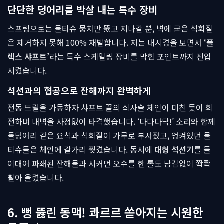
단단한 덩어리를 박살 내는 특수 장비
스프링으로는 물티슈 뭉치만 뚫고 지나갈 뿐, 벽에 굳은 석회질
은 제거하지 못해 100% 재발합니다. 저는 내시경을 보면서
‘플
렉스 샤프트’
라는 특수 스케일링 장비를 막힌 포인트까지 진입
시켰습니다.
석션과의 협공으로 잔해까지 완벽하게
전동 드릴을 가동하자 샤프트 끝의 쇠사슬 체인이 미친 듯이 회
전하며 내벽을 사정없이 타격했습니다. ‘다다다닥!’ 소리와 함께
돌덩어리 같은 요석과 석회질이 가루로 부서졌고, 엉켜있던 물
티슈들은 체인에 갈가리 찢겼습니다. 동시에
대형 석션기
를 들
이대어 파쇄된 잔해물과 시커먼 오수를 한 톨도 남김없이 쫙쫙
빨아 올렸습니다.
6. 뻥 뚫린 동맥! 콰르르 쏟아지는 시원한