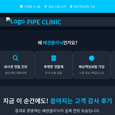
미해결 시 0원
평균 30분 도착
배상책임보험 가입
PIPE CLINIC
왜
배관클리닉
인가요?
경 정밀 진단
투명한 정찰제
배상책임보험 가입
출
부터 정확하게
추가 비용 없음
시공 후도 책임집니다
어디
지금 이 순간에도!
쏟아지는 고객 감사 후기
결과로 증명하는 배관클리닉의 실제 현장 모습입니다.