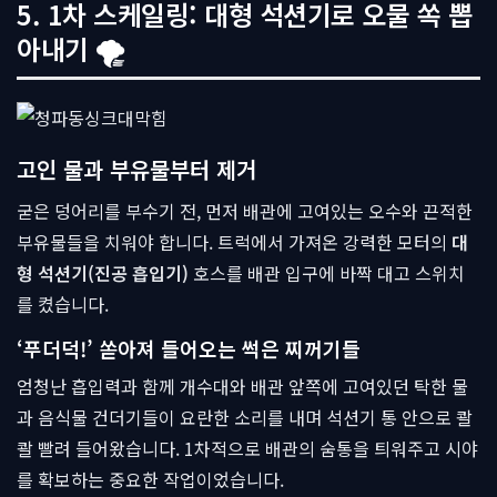
5. 1차 스케일링: 대형 석션기로 오물 쏙 뽑
아내기 🌪
고인 물과 부유물부터 제거
굳은 덩어리를 부수기 전, 먼저 배관에 고여있는 오수와 끈적한
부유물들을 치워야 합니다. 트럭에서 가져온 강력한 모터의
대
형 석션기(진공 흡입기)
호스를 배관 입구에 바짝 대고 스위치
를 켰습니다.
‘푸더덕!’ 쏟아져 들어오는 썩은 찌꺼기들
엄청난 흡입력과 함께 개수대와 배관 앞쪽에 고여있던 탁한 물
과 음식물 건더기들이 요란한 소리를 내며 석션기 통 안으로 콸
콸 빨려 들어왔습니다. 1차적으로 배관의 숨통을 틔워주고 시야
를 확보하는 중요한 작업이었습니다.