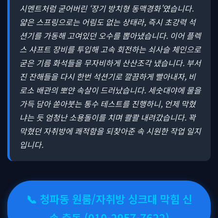
시멘트처럼 굳어버린 ‘장기 방치형 동맥경화’였습니다.
얇은 스프링으로는 어림도 없는 상태라, 즉시 초강력 석
션기를 가동해 고여있던 오수를 뽑아냈습니다. 이어 플렉
스 샤프트 장비를 투입해 고속 회전하는 쇠사슬 체인으로
굳은 기름 화석들을 무자비하게 산산조각 냈습니다. 부서
진 잔해들을 다시 한번 석션기로 깔끔하게 빨아내자, 비
로소 배관의 뽀얀 속살이 드러났습니다. 세숫대야에 물을
가득 담아 쏟아붓는 통수 테스트를 진행하니, 언제 막혔
냐는 듯 엄청난 소용돌이를 치며 콸콸 내려갔습니다. 꽉
막혔던 자취방에 쾌적함을 되찾아준 속 시원한 작업 일지
입니다.
📞 청파동 원룸/자취방 싱크대 막힘 신
속 출동 (010-2957-7622)