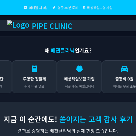
미해결 시 0원
평균 30분 도착
배상책임보험 가입
PIPE CLINIC
왜
배관클리닉
인가요?
투명한 정찰제
배상책임보험 가입
출장비 0원
추가 비용 없음
시공 후도 책임집니다
어디든 무료 출동
지금 이 순간에도!
쏟아지는 고객 감사 후기
결과로 증명하는 배관클리닉의 실제 현장 모습입니다.