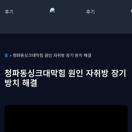
콘
홈
»
청파동싱크대막힘 원인 자취방 장기 방치 해결
텐
츠
청파동싱크대막힘 원인 자취방 장기
로
방치 해결
건
너
뛰
기