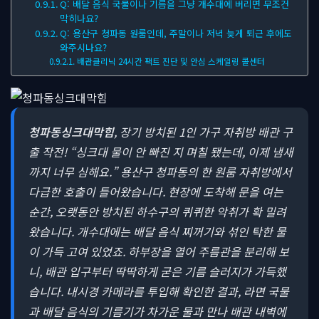
Q: 배달 음식 국물이나 기름을 그냥 개수대에 버리면 무조건
막히나요?
Q: 용산구 청파동 원룸인데, 주말이나 저녁 늦게 퇴근 후에도
와주시나요?
배관클리닉 24시간 팩트 진단 및 안심 스케일링 콜센터
청파동싱크대막힘
, 장기 방치된 1인 가구 자취방 배관 구
출 작전!
“싱크대 물이 안 빠진 지 며칠 됐는데, 이제 냄새
까지 너무 심해요.” 용산구 청파동의 한 원룸 자취방에서
다급한 호출이 들어왔습니다. 현장에 도착해 문을 여는
순간, 오랫동안 방치된 하수구의 퀴퀴한 악취가 확 밀려
왔습니다. 개수대에는 배달 음식 찌꺼기와 섞인 탁한 물
이 가득 고여 있었죠. 하부장을 열어 주름관을 분리해 보
니, 배관 입구부터 딱딱하게 굳은 기름 슬러지가 가득했
습니다. 내시경 카메라를 투입해 확인한 결과, 라면 국물
과 배달 음식의 기름기가 차가운 물과 만나 배관 내벽에