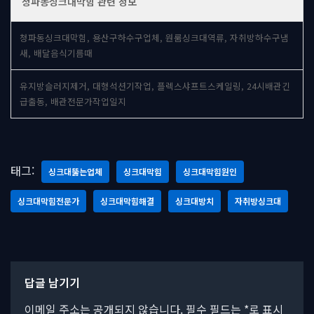
청파동싱크대막힘 관련 정보
청파동싱크대막힘, 용산구하수구업체, 원룸싱크대역류, 자취방하수구냄
새, 배달음식기름때
유지방슬러지제거, 대형석션기작업, 플렉스샤프트스케일링, 24시배관긴
급출동, 배관전문가작업일지
태그:
싱크대뚫는업체
싱크대막힘
싱크대막힘원인
싱크대막힘전문가
싱크대막힘해결
싱크대방치
자취방싱크대
답글 남기기
이메일 주소는 공개되지 않습니다.
필수 필드는
*
로 표시