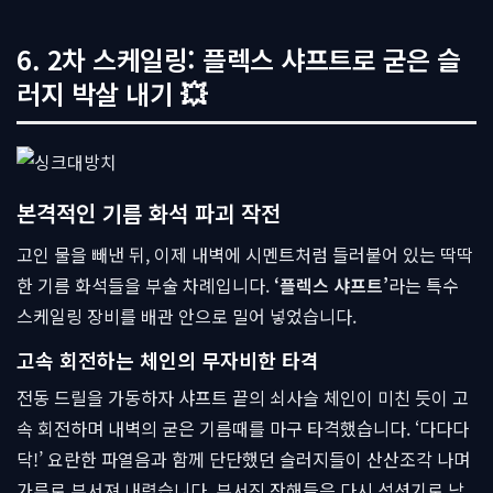
6. 2차 스케일링: 플렉스 샤프트로 굳은 슬
러지 박살 내기 💥
본격적인 기름 화석 파괴 작전
고인 물을 빼낸 뒤, 이제 내벽에 시멘트처럼 들러붙어 있는 딱딱
한 기름 화석들을 부술 차례입니다.
‘플렉스 샤프트’
라는 특수
스케일링 장비를 배관 안으로 밀어 넣었습니다.
고속 회전하는 체인의 무자비한 타격
전동 드릴을 가동하자 샤프트 끝의 쇠사슬 체인이 미친 듯이 고
속 회전하며 내벽의 굳은 기름때를 마구 타격했습니다. ‘다다다
닥!’ 요란한 파열음과 함께 단단했던 슬러지들이 산산조각 나며
가루로 부서져 내렸습니다. 부서진 잔해들은 다시 석션기로 남