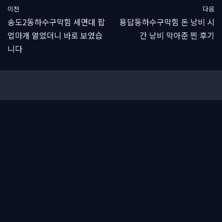
이전
다음
송도2동하수구막힘 세면대 팝
용답동하수구막힘 돈 낭비 시
업마개 열었더니 바로 보였습
간 낭비 막아준 찐 후기
니다