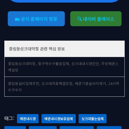
🏡 공식 홈페이지 방문
🔍 네이버 플레이스
중림동싱크대막힘 관련 핵심 정보
중림동싱크대막힘, 중구하수구뚫음업체, 싱크대내시경진단, 주방배관스
케일링
중림동설비업체추천, 싱크대역류해결방법, 배관기름슬러지제거, 24시하
수구수리
태그:
배관내시경
배관내시경보유업체
싱크대뚫는업체