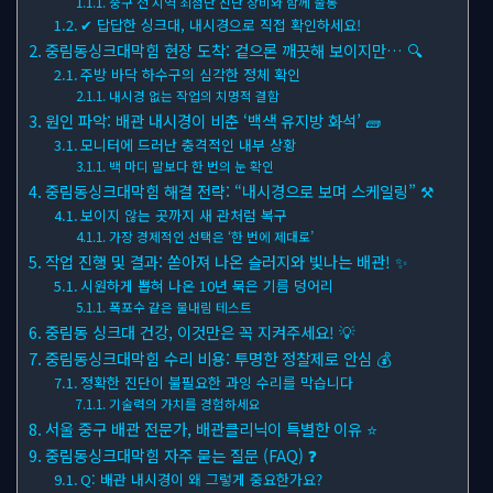
중구 전 지역 최첨단 진단 장비와 함께 출동
✔ 답답한 싱크대, 내시경으로 직접 확인하세요!
중림동싱크대막힘 현장 도착: 겉으론 깨끗해 보이지만… 🔍
주방 바닥 하수구의 심각한 정체 확인
내시경 없는 작업의 치명적 결함
원인 파악: 배관 내시경이 비춘 ‘백색 유지방 화석’ 🧱
모니터에 드러난 충격적인 내부 상황
백 마디 말보다 한 번의 눈 확인
중림동싱크대막힘 해결 전략: “내시경으로 보며 스케일링” ⚒
보이지 않는 곳까지 새 관처럼 복구
가장 경제적인 선택은 ‘한 번에 제대로’
작업 진행 및 결과: 쏟아져 나온 슬러지와 빛나는 배관! ✨
시원하게 뽑혀 나온 10년 묵은 기름 덩어리
폭포수 같은 물내림 테스트
중림동 싱크대 건강, 이것만은 꼭 지켜주세요! 💡
중림동싱크대막힘 수리 비용: 투명한 정찰제로 안심 💰
정확한 진단이 불필요한 과잉 수리를 막습니다
기술력의 가치를 경험하세요
서울 중구 배관 전문가, 배관클리닉이 특별한 이유 ⭐
중림동싱크대막힘 자주 묻는 질문 (FAQ) ❓
Q: 배관 내시경이 왜 그렇게 중요한가요?