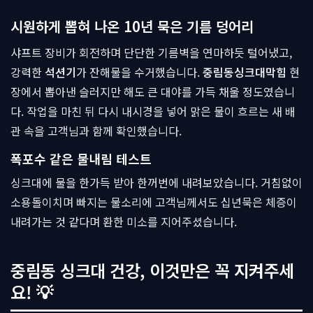
시원하게 뽑혀 나온 10년 묵은 기름 덩어리
샤프트 장비가 회전하며 단단한 기름벽을 연마하듯 털어냈고,
강력한
석션기
가 잔해물을 수거했습니다.
중림동싱크대막힘
현
장에서 뽑아낸 슬러지만 해도 큰 대야를 가득 채울 정도였습니
다. 작업을 마친 뒤 다시 내시경을 넣어 맑은 물이 흐르는 새 배
관 속을 고객님과 함께 확인했습니다.
폭포수 같은 물내림 테스트
싱크대에 물을 한가득 받아 한꺼번에 내려보았습니다. 거침없이
소용돌이치며 빠지는 물소리에 고객님께서도 십년묵은 체증이
내려가는 것 같다며 환한 미소를 지어주셨습니다.
중림동 싱크대 건강, 이것만은 꼭 지켜주세
요! 💡