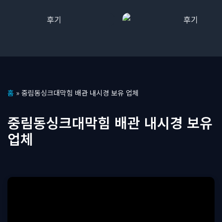
콘
홈
»
중림동싱크대막힘 배관 내시경 보유 업체
텐
츠
중림동싱크대막힘 배관 내시경 보유
로
업체
건
너
뛰
기