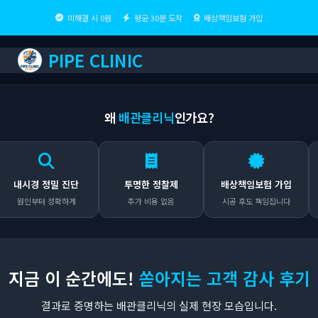
미해결 시 0원
평균 30분 도착
배상책임보험 가입
PIPE CLINIC
왜
배관클리닉
인가요?
시경 정밀 진단
투명한 정찰제
배상책임보험 가입
인부터 정확하게
추가 비용 없음
시공 후도 책임집니다
어
지금 이 순간에도!
쏟아지는 고객 감사 후기
결과로 증명하는 배관클리닉의 실제 현장 모습입니다.