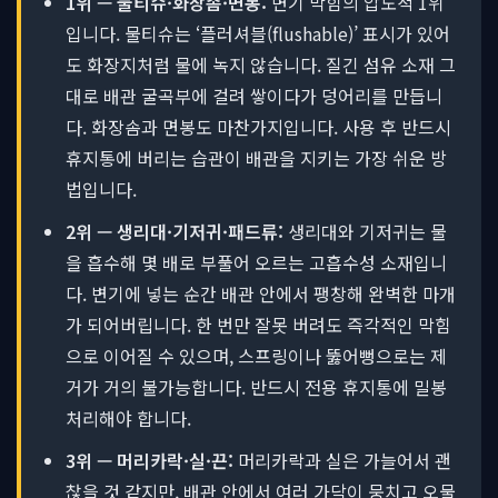
1위 — 물티슈·화장솜·면봉:
변기 막힘의 압도적 1위
입니다. 물티슈는 ‘플러셔블(flushable)’ 표시가 있어
도 화장지처럼 물에 녹지 않습니다. 질긴 섬유 소재 그
대로 배관 굴곡부에 걸려 쌓이다가 덩어리를 만듭니
다. 화장솜과 면봉도 마찬가지입니다. 사용 후 반드시
휴지통에 버리는 습관이 배관을 지키는 가장 쉬운 방
법입니다.
2위 — 생리대·기저귀·패드류:
생리대와 기저귀는 물
을 흡수해 몇 배로 부풀어 오르는 고흡수성 소재입니
다. 변기에 넣는 순간 배관 안에서 팽창해 완벽한 마개
가 되어버립니다. 한 번만 잘못 버려도 즉각적인 막힘
으로 이어질 수 있으며, 스프링이나 뚫어뻥으로는 제
거가 거의 불가능합니다. 반드시 전용 휴지통에 밀봉
처리해야 합니다.
3위 — 머리카락·실·끈:
머리카락과 실은 가늘어서 괜
찮을 것 같지만, 배관 안에서 여러 가닥이 뭉치고 오물