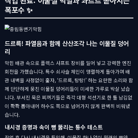
작업 완료: 이물질 박멸과 콰르르 쏟아지는
폭포수 ✨
드르륵! 파열음과 함께 산산조각 나는 이물질 덩어
리
막힌 배관 속으로 플렉스 샤프트 장비를 밀어 넣고 강력한 엔진
회전을 가했습니다. 특수 쇠사슬 체인이 맹렬하게 돌아가며 배
관 내벽을 사정없이 훑자, ‘드르륵, 탕탕!’ 하는 요란한 소리와 함
께 단단하게 뭉친 이물질 덩어리들이 미세한 가루로 박살 났습
니다. 부서진 묵은 찌꺼기들은 즉각 대형 석션기로 한 톨 남김없
이 쫙쫙 뽑아내어 하수도 쪽으로 넘어가지 않게 완벽히 비워냈
습니다.
내시경 증명과 속이 뻥 뚫리는 통수 테스트
작업 후 다시 내시경을 투입해, 이물질 하나 없이 원래의 뽀얀