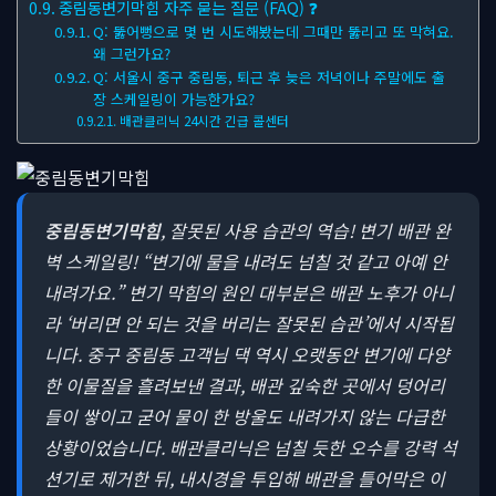
중림동변기막힘 자주 묻는 질문 (FAQ) ❓
Q: 뚫어뻥으로 몇 번 시도해봤는데 그때만 뚫리고 또 막혀요.
왜 그런가요?
Q: 서울시 중구 중림동, 퇴근 후 늦은 저녁이나 주말에도 출
장 스케일링이 가능한가요?
배관클리닉 24시간 긴급 콜센터
중림동변기막힘
, 잘못된 사용 습관의 역습! 변기 배관 완
벽 스케일링!
“변기에 물을 내려도 넘칠 것 같고 아예 안
내려가요.” 변기 막힘의 원인 대부분은 배관 노후가 아니
라 ‘버리면 안 되는 것을 버리는 잘못된 습관’에서 시작됩
니다. 중구 중림동 고객님 댁 역시 오랫동안 변기에 다양
한 이물질을 흘려보낸 결과, 배관 깊숙한 곳에서 덩어리
들이 쌓이고 굳어 물이 한 방울도 내려가지 않는 다급한
상황이었습니다. 배관클리닉은 넘칠 듯한 오수를 강력 석
션기로 제거한 뒤, 내시경을 투입해 배관을 틀어막은 이