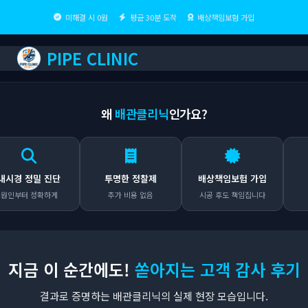
미해결 시 0원
평균 30분 도착
배상책임보험 가입
PIPE CLINIC
왜
배관클리닉
인가요?
정밀 진단
투명한 정찰제
배상책임보험 가입
출장비
 정확하게
추가 비용 없음
시공 후도 책임집니다
어디든 
지금 이 순간에도!
쏟아지는 고객 감사 후기
결과로 증명하는 배관클리닉의 실제 현장 모습입니다.