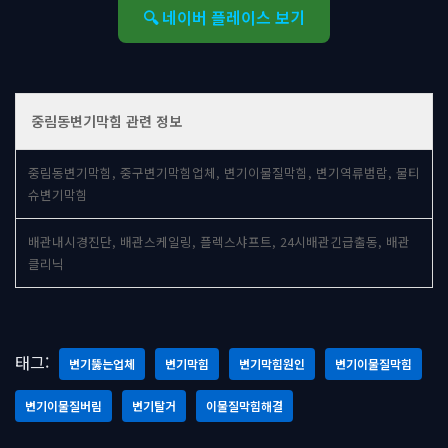
🔍 네이버 플레이스 보기
중림동변기막힘 관련 정보
중림동변기막힘, 중구변기막힘업체, 변기이물질막힘, 변기역류범람, 물티
슈변기막힘
배관내시경진단, 배관스케일링, 플렉스샤프트, 24시배관긴급출동, 배관
클리닉
태그:
변기뚫는업체
변기막힘
변기막힘원인
변기이물질막힘
변기이물질버림
변기탈거
이물질막힘해결