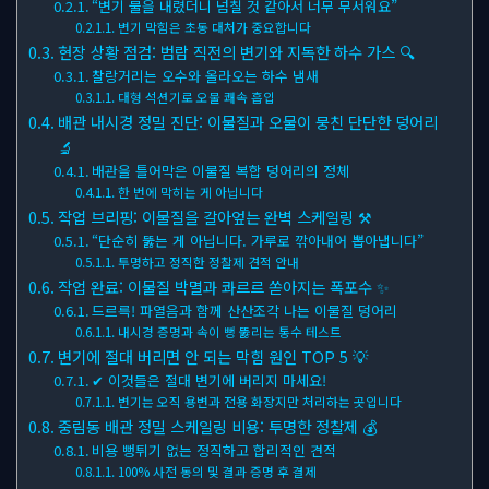
“변기 물을 내렸더니 넘칠 것 같아서 너무 무서워요”
변기 막힘은 초동 대처가 중요합니다
현장 상황 점검: 범람 직전의 변기와 지독한 하수 가스 🔍
찰랑거리는 오수와 올라오는 하수 냄새
대형 석션기로 오물 쾌속 흡입
배관 내시경 정밀 진단: 이물질과 오물이 뭉친 단단한 덩어리
🔬
배관을 틀어막은 이물질 복합 덩어리의 정체
한 번에 막히는 게 아닙니다
작업 브리핑: 이물질을 갈아엎는 완벽 스케일링 ⚒
“단순히 뚫는 게 아닙니다. 가루로 깎아내어 뽑아냅니다”
투명하고 정직한 정찰제 견적 안내
작업 완료: 이물질 박멸과 콰르르 쏟아지는 폭포수 ✨
드르륵! 파열음과 함께 산산조각 나는 이물질 덩어리
내시경 증명과 속이 뻥 뚫리는 통수 테스트
변기에 절대 버리면 안 되는 막힘 원인 TOP 5 💡
✔ 이것들은 절대 변기에 버리지 마세요!
변기는 오직 용변과 전용 화장지만 처리하는 곳입니다
중림동 배관 정밀 스케일링 비용: 투명한 정찰제 💰
비용 뻥튀기 없는 정직하고 합리적인 견적
100% 사전 동의 및 결과 증명 후 결제