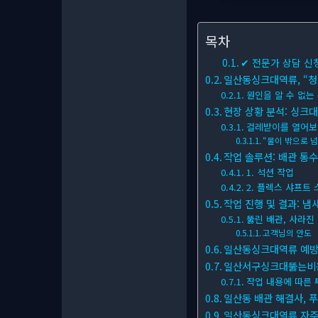
목차
✔ 전문가 상담 신
일산동싱크대역류, “청
원인을 알 수 없는
현장 상황 분석: 싱크대
걸레받이를 열어
“물이 밖으로 
작업 솔루션: 배관 통수
1. 석션 작업
2. 플렉스 샤프트
작업 진행 및 결과: 냄
뚫린 배관, 사라진
고객님의 안도
일산동싱크대역류 예방:
일산서구싱크대뚫는비용:
작업 내용에 따른 
일산동 배관 해결사, 
일산동싱크대역류 자주 묻