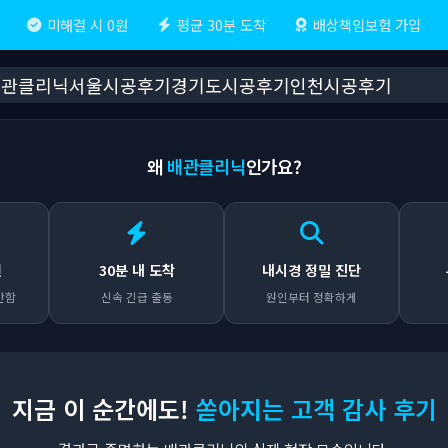
미해결 시 0원
평균 30분 도착
배상책임보험 가입
배관클리닉
서울시공후기
경기도시공후기
인천시공후기
왜
배관클리닉
인가요?
원
30분 내 도착
내시경 정밀 진단
안함
신속 긴급 출동
원인부터 정확하게
지금 이 순간에도!
쏟아지는 고객 감사 후기