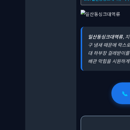
일산동싱크대역류
, 
구 냄새 때문에 락스로
대 하부장 걸레받이를
배관 막힘을 시원하게
📞