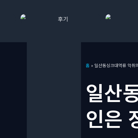
콘
홈
»
일산동싱크대역류 악취의
텐
츠
일산동
로
건
너
인은 
뛰
기