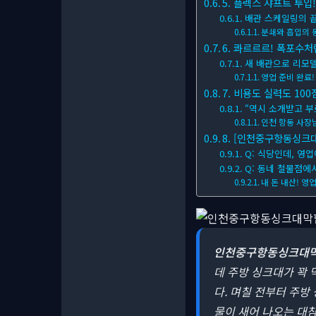
5. 플렉스 샤프트 투입
배관 스케일링의 
분쇄와 흡입의 
6. 콰르르르! 폭포수처
새 배관으로 리모
영업 준비 완료!
7. 비용도 실력도 100
“역시 소개받고 부
인천 항동 사장
8. [인천중구항동싱크대
Q: 식당인데, 영
Q: 동네 철물점에
내 돈 내산! 
인천중구항동싱크대
데 주방 싱크대가 꽉
다. 며칠 전부터 주방
물이 새어 나오는 대참