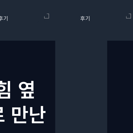
힘 옆
로 만난