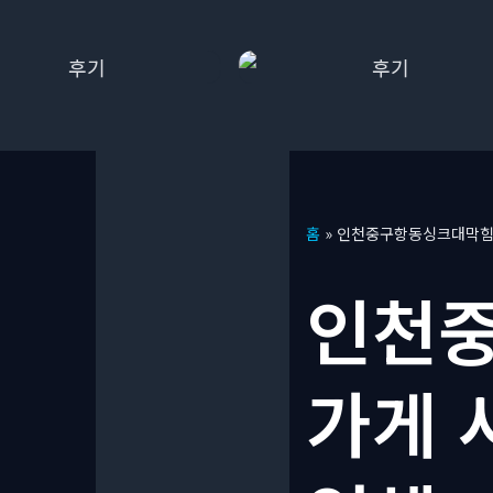
콘
홈
»
인천중구항동싱크대막힘 
텐
츠
인천중
로
건
너
가게 
뛰
기