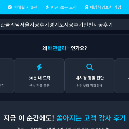
미해결 시 0원
평균 30분 도착
배상책임보험 가입
배관클리닉
서울시공후기
경기도시공후기
인천시공후기
왜
배관클리닉
인가요?
원
30분 내 도착
내시경 정밀 진단
안함
신속 긴급 출동
원인부터 정확하게
지금 이 순간에도!
쏟아지는 고객 감사 후기