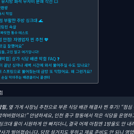
! 유지방 화석 무자비 분쇄 작전 💥
끝판왕
동시 작업
럼 부활한 주방 싱크대 🌊
델링된 속살
 짜릿한 통수 테스트
점 만점! 자영업자 찐 추천 💖
르길 잘했어요”
님들, 고민 말고 여기입니다!
막힘] 상가 식당 배관 막힘 FAQ ❓
업이 끝난 심야나 새벽 시간에 와서 뚫어주실 수도 있나요?
서 스프링으로 뚫어줬는데 금방 또 막혔어요. 왜 그런가요?
영업 손실 막아주는 배관클리닉 콜센터
막힘
, 옆 가게 사장님 추천으로 부른 식당 배관 해결사 찐 후기!
“점심
 막혀버렸어요!” 안녕하세요, 인천 중구 항동에서 작은 식당을 운영
 싱크대 물이 시원하게 안 빠지더니, 결국 어제 아침엔 1방울도 안 
사가 벌어졌습니다. 당장 설거지도 못하고 재료 준비도 안 되니 영