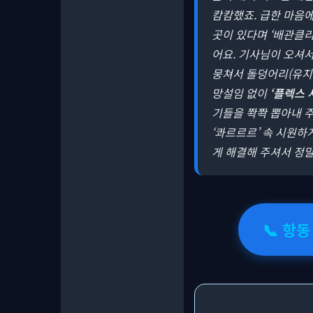
캄캄했죠. 급한 마음에
곳이 있다며 ‘배관클
어요. 기사님이 오셔
뭉쳐서 돌덩어리(유지
망설임 없이
‘플렉스 
기들을 쫙쫙 뽑아내 주
‘콰르르르’ 속 시원하
게 해결해 주셔서 정말
📞 항동