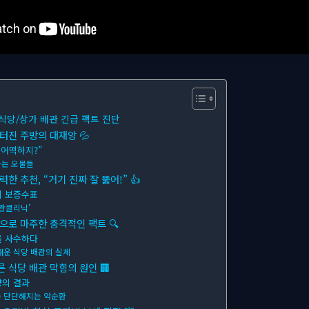
 식당/상가 배관 긴급 팩트 진단
 터진 주방의 대재앙 💦
 어떡하지?”
하는 오물들
력한 추천, “거기 진짜 잘 뚫어!” 👍
의 보증수표
배관클리닉’
경으로 마주한 충격적인 팩트 🔍
을 사수하다
채운 식당 배관의 실체
른 식당 배관 막힘의 원인 🏢
량의 결과
 단단해지는 악순환