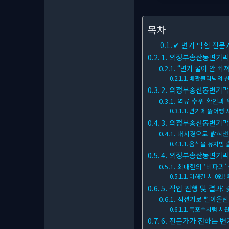
목차
✔ 변기 막힘 전문
1. 의정부송산동변기막힘
“변기 물이 안 빠
배관클리닉의 신
2. 의정부송산동변기막힘
역류 수위 확인과 
변기에 뚫어뻥 
3. 의정부송산동변기막힘
내시경으로 밝혀낸 
음식물 유지방
4. 의정부송산동변기막
최대한의 ‘비파괴’
미해결 시 0원!
5. 작업 진행 및 결과:
석션기로 빨아올린
폭포수처럼 시원
6. 전문가가 전하는 변