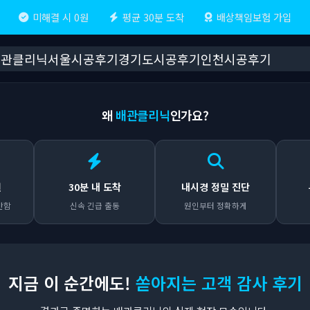
미해결 시 0원
평균 30분 도착
배상책임보험 가입
배관클리닉
서울시공후기
경기도시공후기
인천시공후기
왜
배관클리닉
인가요?
원
30분 내 도착
내시경 정밀 진단
안함
신속 긴급 출동
원인부터 정확하게
지금 이 순간에도!
쏟아지는 고객 감사 후기