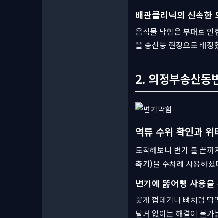
배관클리닉의 신속한 
음식물 막힘은 부패로 인한
을 송산동 현장으로 배정
2. 의정부송산동변
역류 수위 확인과 위
도착해보니 변기 볼 끝까
축기)
을 수차례 사용하셨다
변기에 뚫어뻥 사용을
꽃게 껍데기나 뼈처럼 딱
탈거 없이는 해결이 불가능