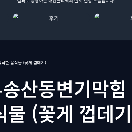
결과로 증명하는 배관클리닉의 실제 현장 모습입니다.
딱한 음식물 (꽃게 껍데기)
송산동변기막힘
식물 (꽃게 껍데기