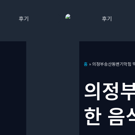
콘
홈
»
의정부송산동변기막힘 딱
텐
츠
의정부
로
건
너
한 음
뛰
기