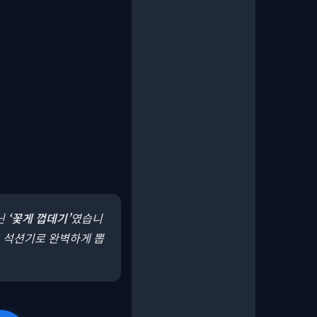
닌
‘꽃게 껍데기’
였습니
 석션기로 완벽하게 뽑