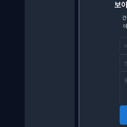
보이
간
아