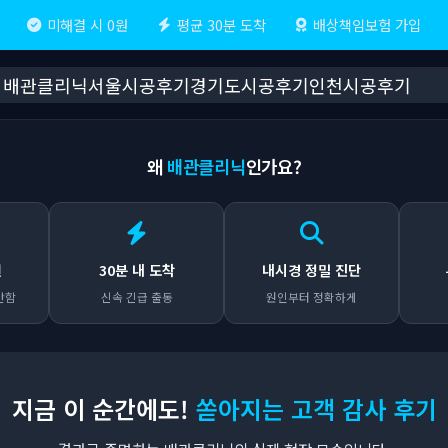
미해결 시 0원
평균 30분 도착
배상책임보험 가입
배관클리닉
서울시공후기
경기도시공후기
인천시공후기
왜
배관클리닉
인가요?
원
30분 내 도착
내시경 정밀 진단
안함
신속 긴급 출동
원인부터 정확하게
지금 이 순간에도!
쏟아지는 고객 감사 후기