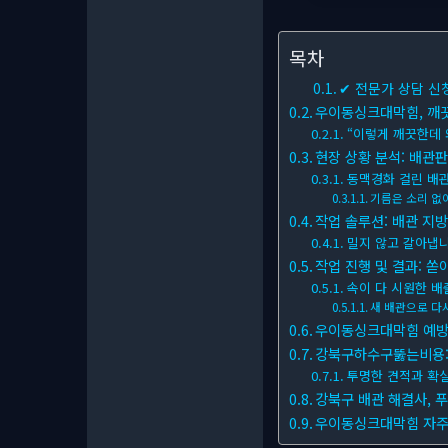
목차
✔ 전문가 상담 신
우이동싱크대막힘, 깨끗
“이렇게 깨끗한데 
현장 상황 분석: 배관판 내
동맥경화 걸린 배
기름은 소리 없
작업 솔루션: 배관 지방
밀지 않고 갈아냅
작업 진행 및 결과: 쏟
속이 다 시원한 배
새 배관으로 다
우이동싱크대막힘 예방:
강북구하수구뚫는비용: 
투명한 견적과 확실
강북구 배관 해결사, 
우이동싱크대막힘 자주 묻