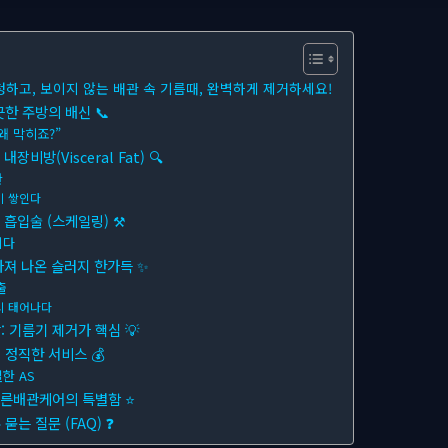
청하고, 보이지 않는 배관 속 기름때, 완벽하게 제거하세요!
한 주방의 배신 📞
왜 막히죠?”
장비방(Visceral Fat) 🔍
관
이 쌓인다
 흡입술 (스케일링) ⚒
니다
아져 나온 슬러지 한가득 ✨
출
시 태어나다
 기름기 제거가 핵심 💡
정직한 서비스 💰
한 AS
푸른배관케어의 특별함 ⭐
는 질문 (FAQ) ❓