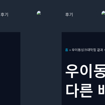
콘
홈
»
우이동싱크대막힘 겉과 
텐
츠
우이동
로
건
너
다른 
뛰
기