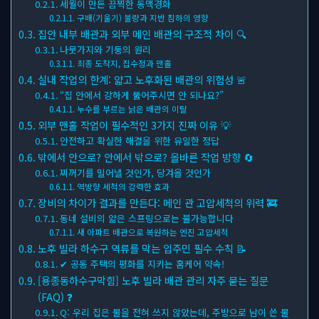
세월이 만든 끔찍한 동맥경화
구배(기울기) 불량과 지반 침하의 영향
집안 내부 배관과 외부 메인 배관의 구조적 차이 🔍
나뭇가지와 기둥의 원리
최종 도착지, 집수정과 맨홀
실내 작업의 한계: 얇고 노후화된 배관의 위험성 🚨
“집 안에서 강하게 뚫어주시면 안 되나요?”
누수를 부르는 낡은 배관의 이탈
외부 맨홀 작업이 필수적인 3가지 진짜 이유 💡
안전하고 확실한 해결을 위한 유일한 정답
밖에서 안으로? 안에서 밖으로? 올바른 작업 방향 🔄
찌꺼기를 밀어낼 것인가, 당겨올 것인가
역방향 세척의 강력한 효과
장비의 차이가 결과를 만든다: 메인 관 고압세척의 위력 🚒
동네 설비의 얇은 스프링으로는 불가능합니다
새 아파트 배관으로 복원하는 엔진 고압세척
노후 빌라 하수구 역류를 막는 입주민 필수 수칙 📝
✔ 공동 주택의 평화를 지키는 홈케어 약속!
[용종동하수구막힘] 노후 빌라 배관 관리 자주 묻는 질문
(FAQ) ❓
Q: 우리 집은 물을 전혀 쓰지 않았는데, 주방으로 남이 쓴 물