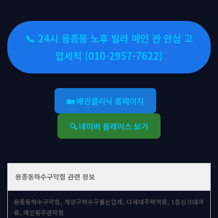
📞 24시 용종동 노후 빌라 메인 관 안심 고
압세척 (010-2957-7622)
🏡 배관클리닉 홈페이지
🔍 네이버 플레이스 보기
용종동하수구막힘 관련 정보
용종동하수구막힘, 계양구하수구뚫는업체, 다세대주택역류, 1층싱크대역
류, 메인횡주관막힘