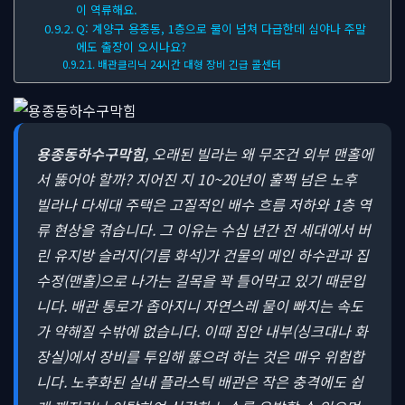
이 역류해요.
Q: 계양구 용종동, 1층으로 물이 넘쳐 다급한데 심야나 주말
에도 출장이 오시나요?
배관클리닉 24시간 대형 장비 긴급 콜센터
용종동하수구막힘
, 오래된 빌라는 왜 무조건 외부 맨홀에
서 뚫어야 할까?
지어진 지 10~20년이 훌쩍 넘은 노후
빌라나 다세대 주택은 고질적인 배수 흐름 저하와 1층 역
류 현상을 겪습니다. 그 이유는 수십 년간 전 세대에서 버
린 유지방 슬러지(기름 화석)가 건물의 메인 하수관과 집
수정(맨홀)으로 나가는 길목을 꽉 틀어막고 있기 때문입
니다. 배관 통로가 좁아지니 자연스레 물이 빠지는 속도
가 약해질 수밖에 없습니다. 이때 집안 내부(싱크대나 화
장실)에서 장비를 투입해 뚫으려 하는 것은 매우 위험합
니다. 노후화된 실내 플라스틱 배관은 작은 충격에도 쉽