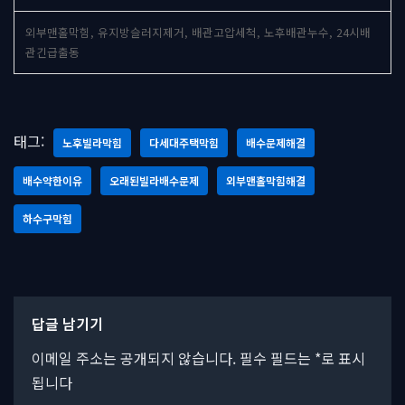
외부맨홀막힘, 유지방슬러지제거, 배관고압세척, 노후배관누수, 24시배
관긴급출동
태그:
노후빌라막힘
다세대주택막힘
배수문제해결
배수약한이유
오래된빌라배수문제
외부맨홀막힘해결
하수구막힘
답글 남기기
이메일 주소는 공개되지 않습니다.
필수 필드는
*
로 표시
됩니다