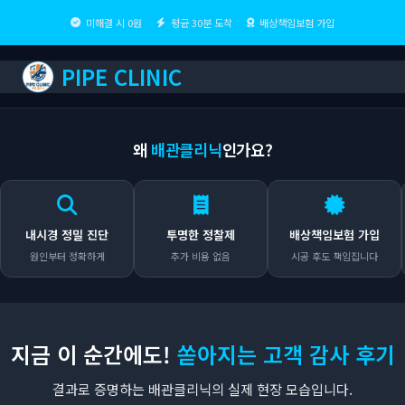
미해결 시 0원
평균 30분 도착
배상책임보험 가입
PIPE CLINIC
왜
배관클리닉
인가요?
시경 정밀 진단
투명한 정찰제
배상책임보험 가입
원인부터 정확하게
추가 비용 없음
시공 후도 책임집니다
지금 이 순간에도!
쏟아지는 고객 감사 후기
결과로 증명하는 배관클리닉의 실제 현장 모습입니다.