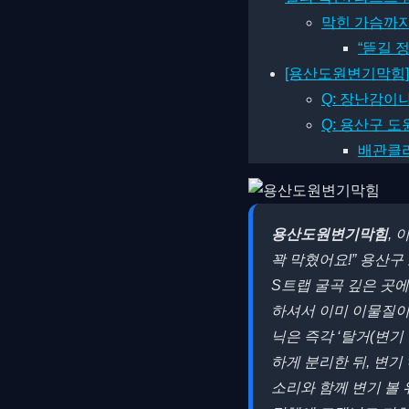
막힌 가슴까지
“뜯길 
[용산도원변기막힘] 
Q: 장난감이
Q: 용산구 
배관클리
용산도원변기막힘
,
꽉 막혔어요!” 용산
S트랩 굴곡 깊은 곳
하셔서 이미 이물질이 
닉은 즉각 ‘탈거(변기
하게 분리한 뒤, 변기
소리와 함께 변기 볼 