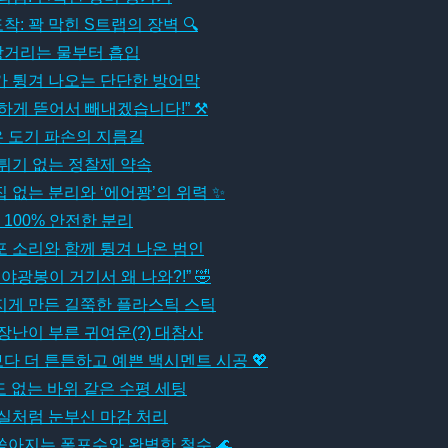
착: 꽉 막힌 S트랩의 장벽 🔍
랑거리는 물부터 흡입
 튕겨 나오는 단단한 방어막
전하게 뜯어서 빼내겠습니다!” ⚒
 도기 파손의 지름길
튀기 없는 정찰제 약속
집 없는 분리와 ‘에어꽝’의 위력 ✨
! 100% 안전한 분리
 대포 소리와 함께 튕겨 나온 범인
 야광봉이 거기서 왜 나와?!” 🤣
지게 만든 길쭉한 플라스틱 스틱
장난이 부른 귀여운(?) 대참사
다 더 튼튼하고 예쁜 백시멘트 시공 💖
도 없는 바위 같은 수평 세팅
실처럼 눈부신 마감 처리
쏟아지는 폭포수와 완벽한 철수 🌊