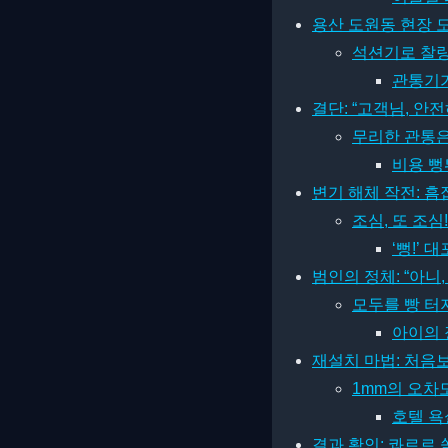
용산 도원동 현장 도
석션기로 찰
관통기가
결단: “고객님, 안
무리한 관통은
비용 뻥
변기 해체 작전: 흠
조심, 또 조심
‘뻥!’
범인의 정체: “아니,
모두를 빵 터
아이의 
재설치 마법: 처음보
1mm의 오차
호텔 욕
결과 확인: 콰르르 