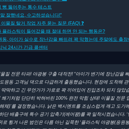
 뻥 뚫어주는 통수 테스트
정말 잘했네요, 수고하셨습니다!”
이물질 탈거 작업 자주 묻는 질문 (FAQ) ❓
나 플라스틱이 들어갔을 때 절대 하면 안 되는 행동은?
도원동, 아이가 실수로 장난감을 빠뜨려 꽉 막혔는데 주말에도 출장
닉 24시간 긴급 콜센터
 이물질 전문 타파! 야광봉 구출 대작전!
“아이가 변기에 장난감을 
구 도원동 고객님 댁으로 다급하게 출동했습니다. 현장에 도착해 
에 딱딱하고 긴 무언가가 가로로 꽉 끼어있어 진입조차 되지 않았
쐐기처럼 단단히 박혀버린 100% 완전 막힘 상태! 이물질 전문
 해체)’를 결정했습니다. 낡은 백시멘트를 조심스럽게 깨고 도기에
 하단 배출구에 특수 공기 압축기(에어꽝)를 꽉 밀착시켰습니다. ‘뻥
위로 튕겨 나온 범인은 다름 아닌 길쭉한 ‘플라스틱 야광봉(응원봉