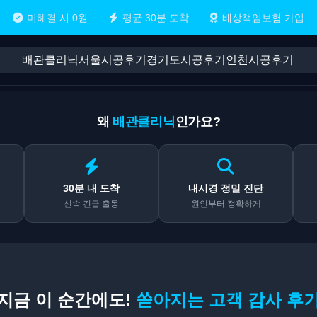
미해결 시 0원
평균 30분 도착
배상책임보험 가입
배관클리닉
서울시공후기
경기도시공후기
인천시공후기
왜
배관클리닉
인가요?
30분 내 도착
내시경 정밀 진단
신속 긴급 출동
원인부터 정확하게
지금 이 순간에도!
쏟아지는 고객 감사 후