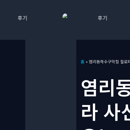
콘
홈
»
염리동하수구막힘 필로티
텐
츠
염리동
로
건
너
라 사
뛰
기