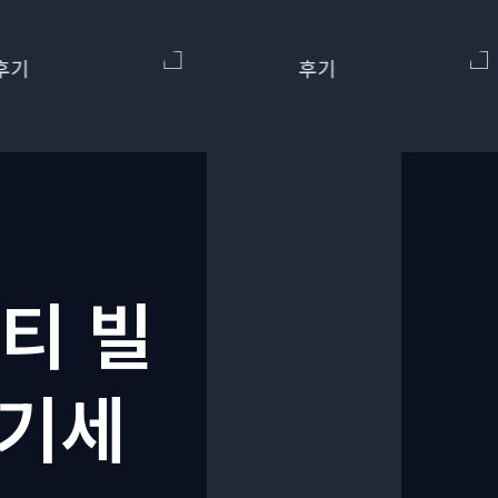
티 빌
챙기세