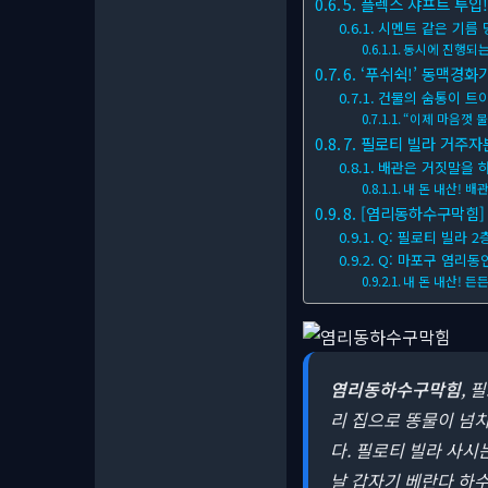
5. 플렉스 샤프트 투입
시멘트 같은 기름 
동시에 진행되는
6. ‘푸쉬쉭!’ 동맥경
건물의 숨통이 트
“이제 마음껏 물
7. 필로티 빌라 거주자
배관은 거짓말을 
내 돈 내산! 배
8. [염리동하수구막힘]
Q: 필로티 빌라 
Q: 마포구 염리동
내 돈 내산! 든
염리동하수구막힘
, 
리 집으로 똥물이 넘치
다. 필로티 빌라 사시
날 갑자기 베란다 하