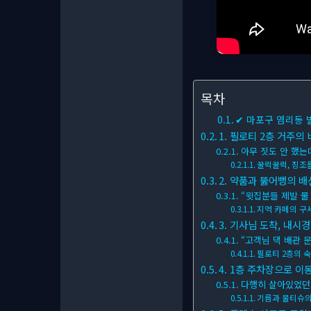
목차
✔ 마포구 염리동 
1. 필로티 2층 거주의 
아무 짓도 안 했는
꿀럭꿀럭, 징조
2. 약품과 뚫어뻥의 배
“윗집분들 제발 물 
지역 카페의 구
3. 기사님 도착, 내시
“고객님 댁 배관 
필로티 2층의 숙
4. 1층 주차장으로 이
다행히 살아있었던
기름과 물티슈의