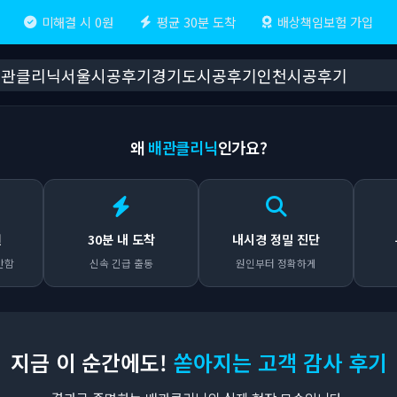
미해결 시 0원
평균 30분 도착
배상책임보험 가입
배관클리닉
서울시공후기
경기도시공후기
인천시공후기
왜
배관클리닉
인가요?
원
30분 내 도착
내시경 정밀 진단
안함
신속 긴급 출동
원인부터 정확하게
지금 이 순간에도!
쏟아지는 고객 감사 후기