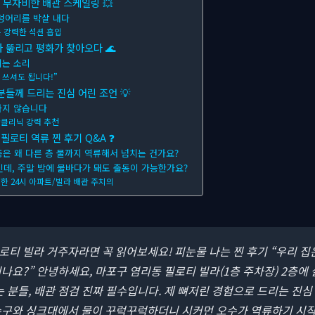
! 무자비한 배관 스케일링 💥
덩어리를 박살 내다
 강력한 석션 흡입
화가 뚫리고 평화가 찾아오다 🌊
이는 소리
 쓰셔도 됩니다!”
분들께 드리는 진심 어린 조언 💡
하지 않습니다
관클리닉 강력 추천
 필로티 역류 찐 후기 Q&A ❓
2층은 왜 다른 층 물까지 역류해서 넘치는 건가요?
인데, 주말 밤에 물바다가 돼도 출동이 가능한가요?
든한 24시 아파트/빌라 배관 주치의
필로티 빌라 거주자라면 꼭 읽어보세요! 피눈물 나는 찐 후기
“우리 집
나요?” 안녕하세요, 마포구 염리동 필로티 빌라(1층 주차장) 2층에
는 분들, 배관 점검 진짜 필수입니다. 제 뼈저린 경험으로 드리는 진심
수구와 싱크대에서 물이 꾸럭꾸럭하더니 시커먼 오수가 역류하기 시작