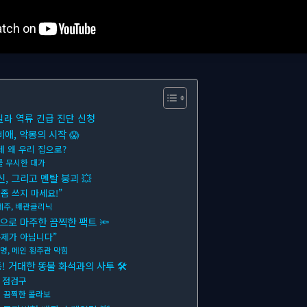
빌라 역류 긴급 진단 신청
비애, 악몽의 시작 😱
데 왜 우리 집으로?
를 무시한 대가
신, 그리고 멘탈 붕괴 💥
좀 쓰지 마세요!”
세주, 배관클리닉
경으로 마주한 끔찍한 팩트 🔦
문제가 아닙니다”
명, 메인 횡주관 막힘
동! 거대한 똥물 화석과의 사투 🛠
 점검구
 끔찍한 콜라보