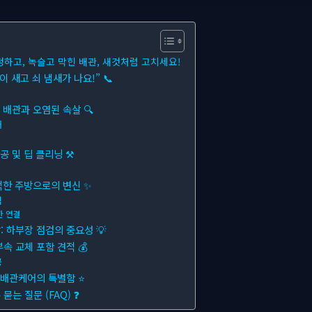
청하고, 녹슬고 막힌 배관, 새것처럼 고치세요!
 새고 쇠 냄새가 나요!” 📞
 배관과 오염된 속살 🔍
해
공 및 딥 클리닝 ⚒
적한 주방으로의 변신 ✨
럼
한 연결
 하부장 점검의 중요성 💡
속 교체 포함 견적 💰
공
른배관케어의 특별함 ⭐
는 질문 (FAQ) ❓