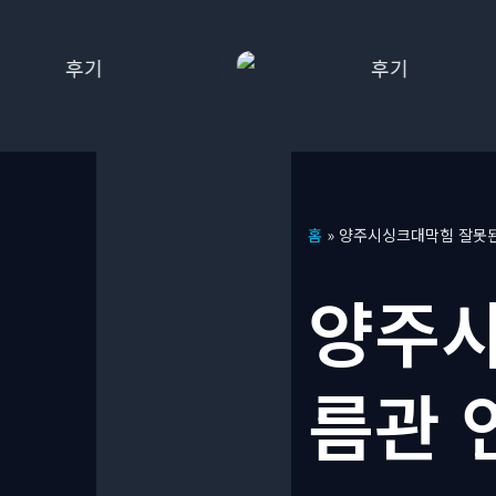
콘
홈
»
양주시싱크대막힘 잘못된
텐
츠
양주시
로
건
너
름관 
뛰
기