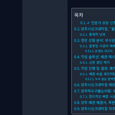
목차
✔ 전문가 상담 신
양주시싱크대막힘, “물이
총체적 난국
현장 상황 분석: 부식된
잘못된 시공의 폐
오염도 최고치
작업 솔루션: 배관 재시
근본 원인 제거
작업 진행 및 결과: 쾌
배관 속을 새것처
누수 없는 완벽
양주시싱크대막힘 예방:
양주하수구뚫는비용: 부
합리적인 복합 시
양주 배관 해결사, 푸
양주시싱크대막힘 자주 묻