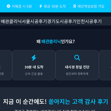
미해결 시 0원
평균 30분 도착
배상책임보험 가입
배관클리닉
서울시공후기
경기도시공후기
인천시공후기
왜
배관클리닉
인가요?
원
30분 내 도착
내시경 정밀 진단
안함
신속 긴급 출동
원인부터 정확하게
지금 이 순간에도!
쏟아지는 고객 감사 후기