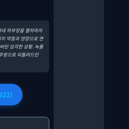
싱크대 하부장을 열자마자
러지 막힘과 엉망으로 연
버린 심각한 상황. 녹물
 주방으로 되돌려드린
622)