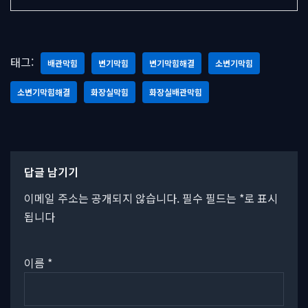
태그:
배관막힘
변기막힘
변기막힘해결
소변기막힘
소변기막힘해결
화장실막힘
화장실배관막힘
답글 남기기
이메일 주소는 공개되지 않습니다.
필수 필드는
*
로 표시
됩니다
이름
*