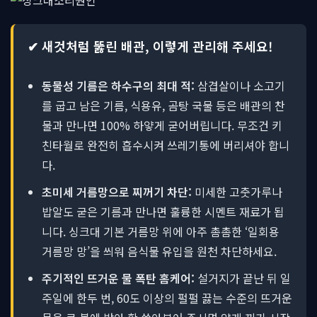
✔ 새것처럼 뚫린 배관, 이렇게 관리해 주세요!
동물성 기름은 하수구의 최대 적:
삼겹살이나 소고기
를 굽고 남은 기름, 식용유, 곰탕 국물 등은 배관의 찬
물과 만나면 100% 하얗게 굳어버립니다. 무조건 키
친타월로 완전히 흡수시켜 쓰레기통에 버리셔야 합니
다.
초미세 거름망으로 찌꺼기 차단:
미세한 고춧가루나
밥알도 굳은 기름과 만나면 훌륭한 시멘트 재료가 됩
니다. 싱크대 기본 거름망 위에 아주 촘촘한 ‘일회용
거름망 망’을 씌워 음식물 유입을 원천 차단하세요.
주기적인 뜨거운 물 폭탄 홈케어:
설거지가 끝난 뒤 일
주일에 한두 번, 60도 이상의 펄펄 끓는 수준의 뜨거운