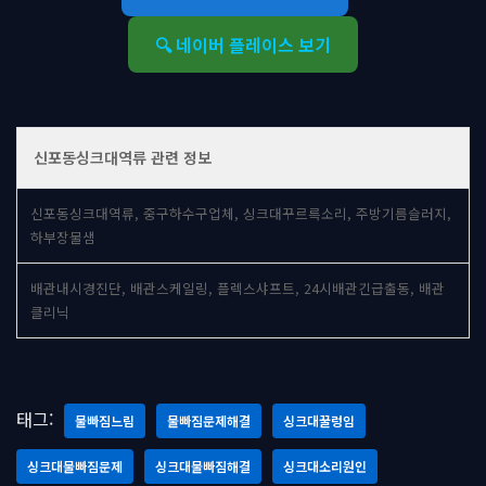
🔍 네이버 플레이스 보기
신포동싱크대역류 관련 정보
신포동싱크대역류, 중구하수구업체, 싱크대꾸르륵소리, 주방기름슬러지,
하부장물샘
배관내시경진단, 배관스케일링, 플렉스샤프트, 24시배관긴급출동, 배관
클리닉
태그:
물빠짐느림
물빠짐문제해결
싱크대꿀렁임
싱크대물빠짐문제
싱크대물빠짐해결
싱크대소리원인