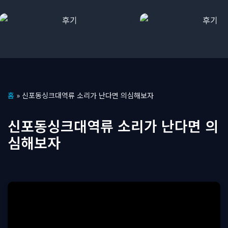
콘
홈
»
신포동싱크대역류 소리가 난다면 의심해보자
텐
츠
신포동싱크대역류 소리가 난다면 의
로
심해보자
건
너
뛰
기