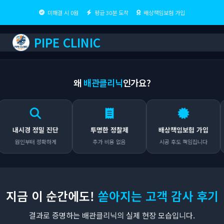
미해결 시 0원
평균 30분 도착
배상책임보험 가입
PIPE CLINIC
왜
배관클리닉
인가요?
시경 정밀 진단
투명한 정찰제
배상책임보험 가입
인부터 정확하게
추가 비용 없음
시공 후도 책임집니다
어
지금 이 순간에도!
쏟아지는 고객 감사 후기
결과로 증명하는 배관클리닉의 실제 현장 모습입니다.