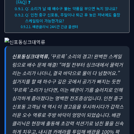
(FAQ) ❓
Q: 소리가 날 때 배수구 뚫는 약품을 부으면 녹지 않나요?
Q: 인천 중구 신포동, 주말이나 퇴근 후 늦은 저녁에도 출장
스케일링이 가능한가요?
배관클리닉 24시간 긴급 콜센터
신포동싱크대역류
, ‘꾸르륵’ 소리의 경고! 완벽한 스케일
링으로 배수 문제 해결!
“며칠 전부터 싱크대에서 꿀럭거
리는 소리가 나더니, 결국 바닥으로 물이 다 넘쳤어요.”
설거지를 할 때 하수구 깊은 곳에서 공기가 빠지는 듯한
‘꾸르륵’ 소리가 난다면, 이는 배관이 기름 슬러지로 인해
심각하게 좁아졌다는 명백한 전조증상입니다. 인천 중구
신포동 고객님 댁 역시 이 경고음을 무시하시다가 갑작스
러운 오수 역류로 주방 바닥이 엉망이 되었습니다. 배관
클리닉은 현장에 출동해 초강력 석션기로 넘친 물을 신속
하게 치우고, 내시경 카메라를 투입해 배관을 100% 꽉