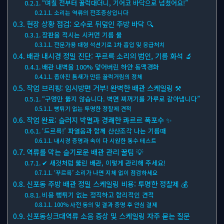
“며칠 전부터 꿀럭대더니, 기어코 바닥으로 넘쳤어요!”
소리는 역류의 전조증상입니다
현장 상황 점검: 오수로 뒤덮인 주방 바닥 🔍
장판을 적시는 시커먼 기름 물
전문가용 대형 석션기로 1차 흡입 및 응급처치
배관 내시경 정밀 진단: 꾸르륵 소리의 범인, 기름 화석 🔬
배관 내벽을 100% 덮어버린 하얀 동맥경화
좁아진 틈새가 만든 꿀럭거림의 정체
작업 브리핑: 임시방편 거부! 완벽한 배관 스케일링 ⚒
“구멍만 뚫지 않습니다. 벽면 찌꺼기를 가루로 갈아냅니다”
뻥튀기 없는 투명한 정찰제 견적
작업 완료: 슬러지 박멸과 경쾌한 콰르르 폭포수 ✨
‘드르륵!’ 파열음과 함께 산산조각 나는 기름때
내시경 증명과 속이 다 시원한 통수 테스트
역류를 막는 슬기로운 배관 관리 꿀팁 💡
✔ 새것처럼 뚫린 배관, 이렇게 관리해 주세요!
‘꾸르륵’ 소리가 나면 지체 없이 점검하세요
신포동 주방 배관 정밀 스케일링 비용: 투명한 정찰제 💰
비용 뻥튀기 없는 정직하고 합리적인 견적
100% 사전 동의 및 결과 증명 후 안심 결제
신포동싱크대역류 소음 증상 및 스케일링 자주 묻는 질문