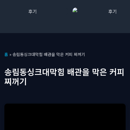
콘
홈
»
송림동싱크대막힘 배관을 막은 커피 찌꺼기
텐
츠
송림동싱크대막힘 배관을 막은 커피
로
찌꺼기
건
너
뛰
기