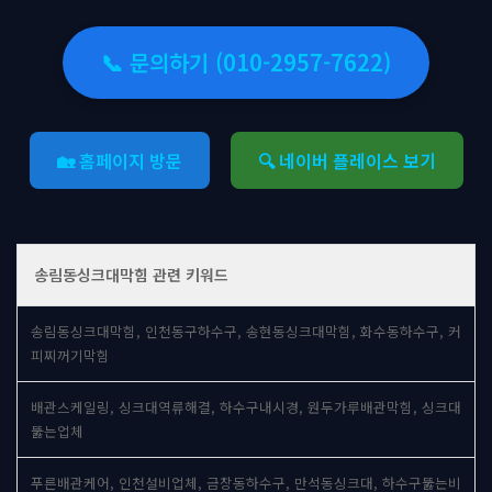
📞 문의하기 (010-2957-7622)
🏡 홈페이지 방문
🔍 네이버 플레이스 보기
송림동싱크대막힘 관련 키워드
송림동싱크대막힘, 인천동구하수구, 송현동싱크대막힘, 화수동하수구, 커
피찌꺼기막힘
배관스케일링, 싱크대역류해결, 하수구내시경, 원두가루배관막힘, 싱크대
뚫는업체
푸른배관케어, 인천설비업체, 금창동하수구, 만석동싱크대, 하수구뚫는비