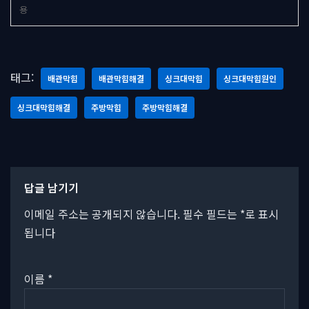
용
태그:
배관막힘
배관막힘해결
싱크대막힘
싱크대막힘원인
싱크대막힘해결
주방막힘
주방막힘해결
답글 남기기
이메일 주소는 공개되지 않습니다.
필수 필드는
*
로 표시
됩니다
이름
*