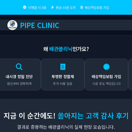
미해결 시 0원
평균 30분 도착
배상책임보험 가입
PIPE CLINIC
왜
배관클리닉
인가요?
시경 정밀 진단
투명한 정찰제
배상책임보험 가입
원인부터 정확하게
추가 비용 없음
시공 후도 책임집니다
지금 이 순간에도!
쏟아지는 고객 감사 후기
결과로 증명하는 배관클리닉의 실제 현장 모습입니다.