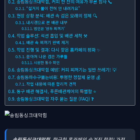
송림동싱크대막힘, 커피 한 잔의 여유가 부른 참사 📞
“설거지 물이 전혀 안 내려가요”
현장 상황 분석: 배관 속 검은 모래의 정체 🔍
내시경으로 본 배관 내부
범인은 ‘원두 찌꺼기’
작업 솔루션: 석션 흡입 및 배관 세척 ⚒
배관 속 찌꺼기 완벽 제거
작업 진행 및 결과: 다시 찾은 홈카페의 평화 ✨
쏟아져 나온 검은 가루들
시원한 통수 확인
송림동싱크대막힘 예방: 커피 찌꺼기는 일반 쓰레기! 💡
송림동하수구뚫는비용: 투명한 정찰제 운영 💰
작업 내용에 따른 합리적 견적
동구 배관 해결사, 푸른배관케어의 특별함 ⭐
송림동싱크대막힘 자주 묻는 질문 (FAQ) ❓
송림동싱크대막힘
, 향긋한 홈카페의 숨겨진 함정! 가정