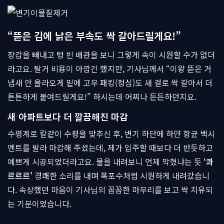
“뜯은 김에 낡은 부속도 싹 갈아드릴게요!”
장갑을 빼내고 텅 빈 배관을 보니 그렇게 속이 시원할 수가 없더
라고요. 탈거 비용이 아깝긴 했지만, 기사님께서 “이왕 뜯은 거
냄새 안 올라오게 밑에 고무 패킹(정심)도 새 걸로 싹 갈아서 더
튼튼하게 붙여드릴게요!” 하시는데 어찌나 든든하던지요.
새 아파트보다 더 깔끔해진 마감
수평계로 칼같이 수평을 맞추신 후, 변기 하단에 하얀 항균 백시
멘트를 발라 마감해 주셨는데, 제가 입주할 때보다 더 반듯하고
예쁘게 시공되었더라고요. 물을 내려보니 언제 막혔냐는 듯
‘콰
르르르’
경쾌한 소리를 내며 폭포수처럼 시원하게 내려갔습니
다. 속상했던 마음이 기사님의 꼼꼼한 마무리를 보고 싹 치유되
는 기분이었습니다.