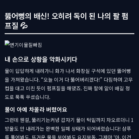
뚫어뻥의 배신! 오히려 독이 된 나의 팔 펌
프질 💦
내 손으로 상황을 악화시키다
물이 답답하게 내려가니 화가 나서 화장실 구석에 있던 뚫어뻥
을 가져왔습니다. “오늘 이거 다 뚫어버리겠다!” 다짐하며 고무
컵을 대고 미친 듯이 펌프질을 해댔죠. 진짜 팔에 알이 배길 정
도로 푹푹 쑤셨습니다.
물이 아예 차올라 버렸어요
그런데 웬걸, 뚫리기는커녕 갑자기 물이 턱밑까지 차오르더니 1
방울도 안 내려가는 완벽한 밀폐 상태가 되어버렸습니다! 샴푸
를 풀어봐도, 뜨거운 물을 부어봐도 요지부동. 그제야 ‘아, 이건