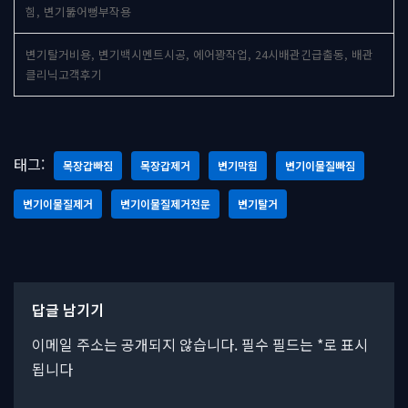
힘, 변기뚫어뻥부작용
변기탈거비용, 변기백시멘트시공, 에어꽝작업, 24시배관긴급출동, 배관
클리닉고객후기
태그:
목장갑빠짐
목장갑제거
변기막힘
변기이물질빠짐
변기이물질제거
변기이물질제거전문
변기탈거
답글 남기기
이메일 주소는 공개되지 않습니다.
필수 필드는
*
로 표시
됩니다