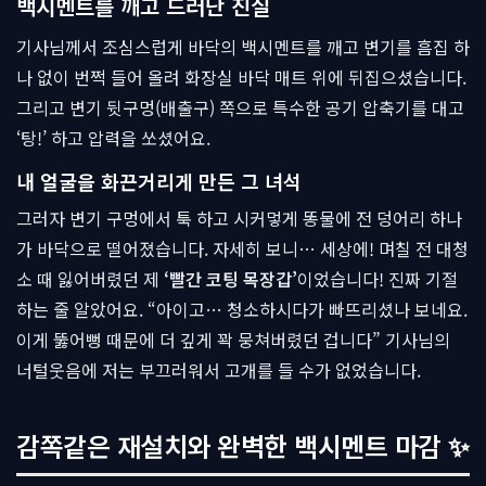
백시멘트를 깨고 드러난 진실
기사님께서 조심스럽게 바닥의 백시멘트를 깨고 변기를 흠집 하
나 없이 번쩍 들어 올려 화장실 바닥 매트 위에 뒤집으셨습니다.
그리고 변기 뒷구멍(배출구) 쪽으로 특수한 공기 압축기를 대고
‘탕!’ 하고 압력을 쏘셨어요.
내 얼굴을 화끈거리게 만든 그 녀석
그러자 변기 구멍에서 툭 하고 시커멓게 똥물에 전 덩어리 하나
가 바닥으로 떨어졌습니다. 자세히 보니… 세상에! 며칠 전 대청
소 때 잃어버렸던 제
‘빨간 코팅 목장갑’
이었습니다! 진짜 기절
하는 줄 알았어요. “아이고… 청소하시다가 빠뜨리셨나 보네요.
이게 뚫어뻥 때문에 더 깊게 꽉 뭉쳐버렸던 겁니다” 기사님의
너털웃음에 저는 부끄러워서 고개를 들 수가 없었습니다.
감쪽같은 재설치와 완벽한 백시멘트 마감 ✨