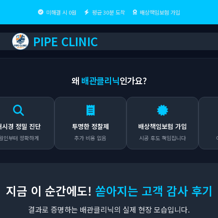
미해결 시 0원
평균 30분 도착
배상책임보험 가입
PIPE CLINIC
왜
배관클리닉
인가요?
 정밀 진단
투명한 정찰제
배상책임보험 가입
출장
터 정확하게
추가 비용 없음
시공 후도 책임집니다
어디든 
지금 이 순간에도!
쏟아지는 고객 감사 후기
결과로 증명하는 배관클리닉의 실제 현장 모습입니다.