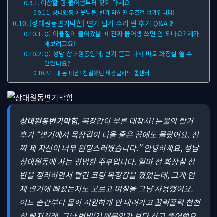
이상할 땐 뚫어뻥부터 찾지 마세요
상대원동 이웃님들, 변기 막히면 무조건 여기입니다!
[상대원동변기막힘] 변기 탈거 수리 찐 후기 Q&A ❓
Q: 이물질이 들어갔을 때 진짜 뚫어뻥 쓰면 안 되나요? 제가
해보려고요!
Q: 성남 상대원동인데, 변기 뜯고 나서 바로 화장실 쓸 수
있었나요?
내 돈 내산! 친절했던 배관클리닉 콜센터
상대원동변기막힘
, 목장갑이 부른 대참사! 눈물의 탈거
후기
“변기에서 목장갑이 나올 줄은 꿈에도 몰랐어요. 진
짜 제 자신이 너무 원망스러웠습니다.” 안녕하세요, 성남
상대원동에 사는 평범한 주부입니다. 얼마 전 화장실 선
반을 정리하면서 빨간 코팅 목장갑을 꼈었는데, 그게 언
제 변기에 빠졌는지도 모르고 며칠을 그냥 사용했어요.
어느 순간부터 물이 시원하게 안 내려가고 꿀럭꿀럭 천천
히 빠지길래, 그냥 변비(?) 때문인가 보다 하고 뚫어뻥으