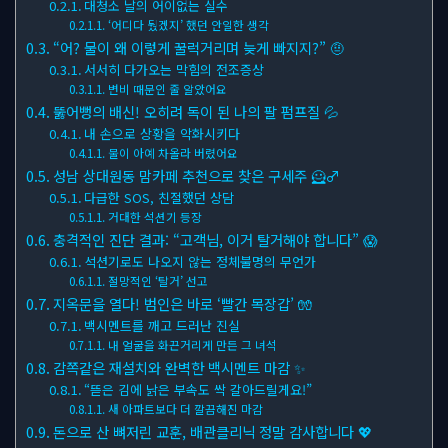
대청소 날의 어이없는 실수
‘어디다 뒀겠지’ 했던 안일한 생각
“어? 물이 왜 이렇게 꿀럭거리며 늦게 빠지지?” 🤨
서서히 다가오는 막힘의 전조증상
변비 때문인 줄 알았어요
뚫어뻥의 배신! 오히려 독이 된 나의 팔 펌프질 💦
내 손으로 상황을 악화시키다
물이 아예 차올라 버렸어요
성남 상대원동 맘카페 추천으로 찾은 구세주 🦸♂
다급한 SOS, 친절했던 상담
거대한 석션기 등장
충격적인 진단 결과: “고객님, 이거 탈거해야 합니다” 😱
석션기로도 나오지 않는 정체불명의 무언가
절망적인 ‘탈거’ 선고
지옥문을 열다! 범인은 바로 ‘빨간 목장갑’ 🧤
백시멘트를 깨고 드러난 진실
내 얼굴을 화끈거리게 만든 그 녀석
감쪽같은 재설치와 완벽한 백시멘트 마감 ✨
“뜯은 김에 낡은 부속도 싹 갈아드릴게요!”
새 아파트보다 더 깔끔해진 마감
돈으로 산 뼈저린 교훈, 배관클리닉 정말 감사합니다 💖