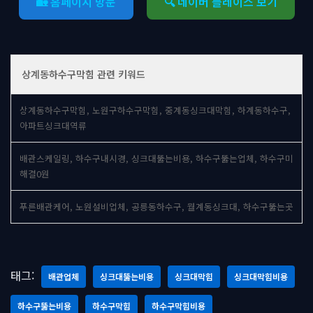
🏡 홈페이지 방문
🔍 네이버 플레이스 보기
상계동하수구막힘 관련 키워드
상계동하수구막힘, 노원구하수구막힘, 중계동싱크대막힘, 하계동하수구,
아파트싱크대역류
배관스케일링, 하수구내시경, 싱크대뚫는비용, 하수구뚫는업체, 하수구미
해결0원
푸른배관케어, 노원설비업체, 공릉동하수구, 월계동싱크대, 하수구뚫는곳
태그:
배관업체
싱크대뚫는비용
싱크대막힘
싱크대막힘비용
하수구뚫는비용
하수구막힘
하수구막힘비용