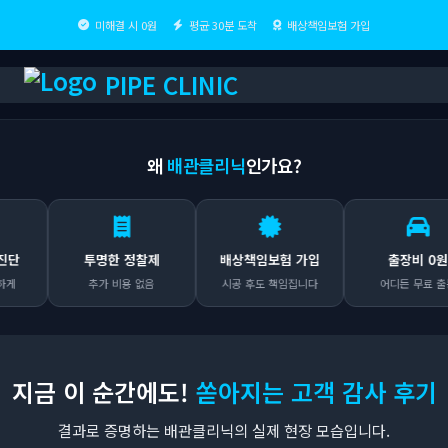
미해결 시 0원
평균 30분 도착
배상책임보험 가입
PIPE CLINIC
왜
배관클리닉
인가요?
투명한 정찰제
배상책임보험 가입
출장비 0원
추가 비용 없음
시공 후도 책임집니다
어디든 무료 출동
지금 이 순간에도!
쏟아지는 고객 감사 후기
결과로 증명하는 배관클리닉의 실제 현장 모습입니다.