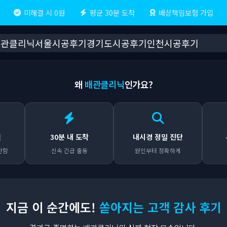
미해결 시 0원
평균 30분 도착
배상책임보험 가입
배관클리닉
서울시공후기
경기도시공후기
인천시공후기
왜
배관클리닉
인가요?
원
30분 내 도착
내시경 정밀 진단
안함
신속 긴급 출동
원인부터 정확하게
지금 이 순간에도!
쏟아지는 고객 감사 후기