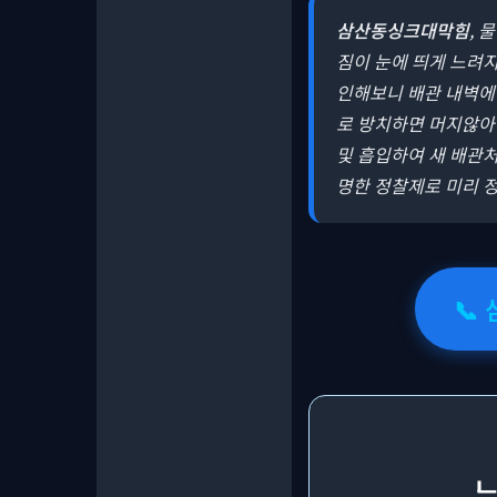
삼산동싱크대막힘
, 
짐이 눈에 띄게 느려
인해보니 배관 내벽에 
로 방치하면 머지않아
및 흡입하여 새 배관처
명한 정찰제로 미리 정
📞
느