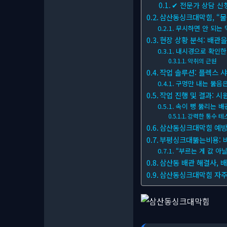
✔ 전문가 상담 신
삼산동싱크대막힘, “물
무시하면 안 되는 
현장 상황 분석: 배관을
내시경으로 확인한
악취의 근원
작업 솔루션: 플렉스 
구멍만 내는 뚫음은
작업 진행 및 결과: 
속이 뻥 뚫리는 배
강력한 통수 테
삼산동싱크대막힘 예방:
부평싱크대뚫는비용: 바
“부르는 게 값 아닐
삼산동 배관 해결사, 
삼산동싱크대막힘 자주 묻