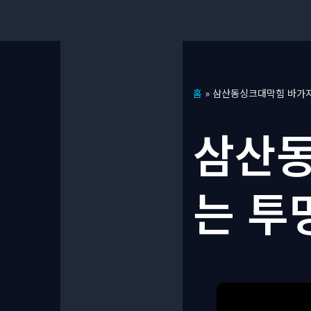
콘
홈
»
삼산동싱크대막힘 바가지
텐
츠
삼산동
로
건
너
는 투
뛰
기