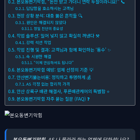
본오동변기막힘, “돈만 받고 가더니 연락 두절이라니요!” 📞
답답함을 호소하시는 고객님
현장 상황 분석: 대충 뚫은 흔적들 🔍
원인은 해결되지 않았다
정밀 진단의 중요성
작업 솔루션: 밀어 넣지 않고 확실히 꺼낸다 ⚒
강력 석션 작업
작업 진행 및 결과: 고객님과 함께 확인하는 ‘통수’ ✨
속 시원한 해결
“이제 안심하셔도 됩니다”
본오동변기막힘 예방: 업체 선정의 기준 💡
안산변기뚫는비용: 정직하고 투명하게 💰
AS 걱정 없는 합리적 가격
안산 상록구 배관 해결사, 푸른배관케어의 특별함 ⭐
본오동변기막힘 자주 묻는 질문 (FAQ) ❓
본오동변기막힘
, AS 나 몰라라 하는 업체에 당하셨나요?