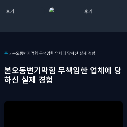
콘
홈
»
본오동변기막힘 무책임한 업체에 당하신 실제 경험
텐
츠
본오동변기막힘 무책임한 업체에 당
로
하신 실제 경험
건
너
뛰
기