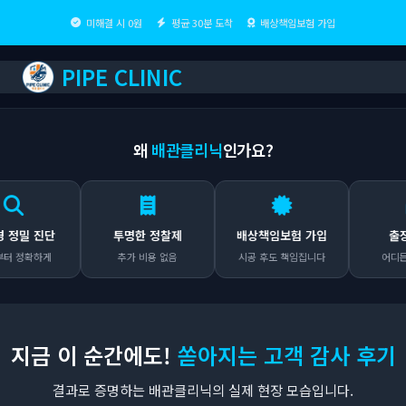
미해결 시 0원
평균 30분 도착
배상책임보험 가입
PIPE CLINIC
왜
배관클리닉
인가요?
 진단
투명한 정찰제
배상책임보험 가입
출장비 
확하게
추가 비용 없음
시공 후도 책임집니다
어디든 무료
지금 이 순간에도!
쏟아지는 고객 감사 후기
결과로 증명하는 배관클리닉의 실제 현장 모습입니다.