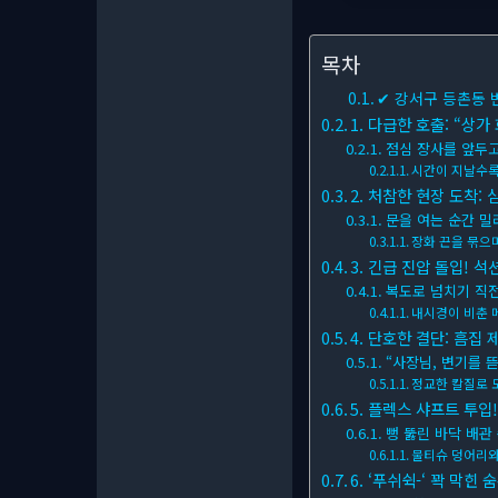
목차
✔ 강서구 등촌동 
1. 다급한 호출: “상가
점심 장사를 앞두
시간이 지날수록
2. 처참한 현장 도착: 
문을 여는 순간 
장화 끈을 묶으
3. 긴급 진압 돌입! 
복도로 넘치기 직
내시경이 비춘 
4. 단호한 결단: 흠집 제
“사장님, 변기를 
정교한 칼질로 
5. 플렉스 샤프트 투입
뻥 뚫린 바닥 배관
물티슈 덩어리와
6. ‘푸쉬쉭-‘ 꽉 막힌