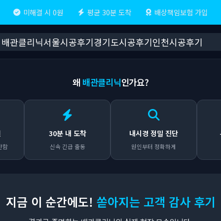
미해결 시 0원
평균 30분 도착
배상책임보험 가입
배관클리닉
서울시공후기
경기도시공후기
인천시공후기
왜
배관클리닉
인가요?
원
30분 내 도착
내시경 정밀 진단
안함
신속 긴급 출동
원인부터 정확하게
지금 이 순간에도!
쏟아지는 고객 감사 후기