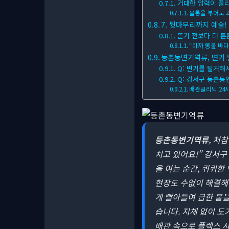
거대한 압력이 풀
물통을 부어도 
7. 뒷마무리까지 예술
뜯기 전보다 더 
“아까 똥물 바
등촌동변기역류, 변기 탈
Q: 변기를 탈거해
Q: 강서구 등촌동
배관클리닉 24
등촌동변기역류
, 처
치고 있어요!” 강서구
을 여는 순간, 퀴퀴한
현장도 수없이 해결해 
게 빨아들여 급한 불을
습니다. 지체 없이 도
배관 속으로 플렉스 