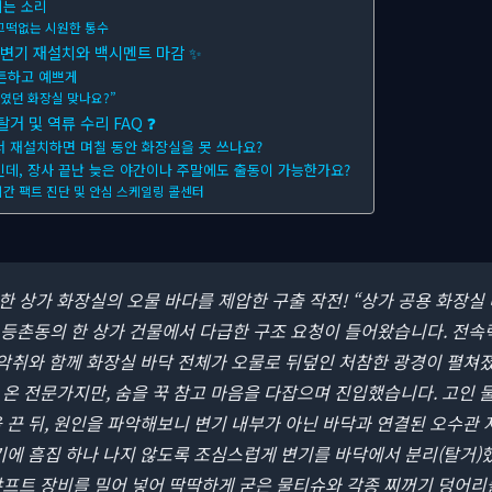
리는 소리
끄떡없는 시원한 통수
! 변기 재설치와 백시멘트 마감 ✨
튼튼하고 예쁘게
다였던 화장실 맞나요?”
거 및 역류 수리 FAQ ❓
서 재설치하면 며칠 동안 화장실을 못 쓰나요?
인데, 장사 끝난 늦은 야간이나 주말에도 출동이 가능한가요?
시간 팩트 진단 및 안심 스케일링 콜센터
참한 상가 화장실의 오물 바다를 제압한 구출 작전!
“상가 공용 화장실
 등촌동의 한 상가 건물에서 다급한 구조 요청이 들어왔습니다. 전속
 악취와 함께 화장실 바닥 전체가 오물로 뒤덮인 처참한 광경이 펼쳐
온 전문가지만, 숨을 꾹 참고 마음을 다잡으며 진입했습니다. 고인 
 끈 뒤, 원인을 파악해보니 변기 내부가 아닌 바닥과 연결된 오수관 
기에 흠집 하나 나지 않도록 조심스럽게 변기를 바닥에서 분리(탈거)했
샤프트 장비를 밀어 넣어 딱딱하게 굳은 물티슈와 각종 찌꺼기 덩어