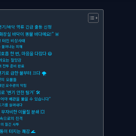
변기/바닥 역류 긴급 출동 신청
 화장실 바닥이 똥물 바다예요!” 🚨
고 터진 비상사태
 불어나는 피해
심호흡 한 번, 마음을 다잡다 😷
밀려오는 절망감
며 전투 준비 완료
석션기로 급한 불부터 끄다 🌪
전의 오물들
메인 오수관의 막힘
로 ‘변기 안전 탈거’ 🛠
뜯어야 배관을 뚫을 수 있습니다”
도기를 살려내다
! 무자비한 이물질 분쇄 💥
 속으로의 진격
의 질긴 사투
 숨통이 터지는 쾌감 🌊