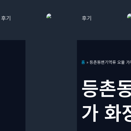
콘
홈
»
등촌동변기역류 오물 가
텐
츠
등촌동
로
건
너
가 화
뛰
기