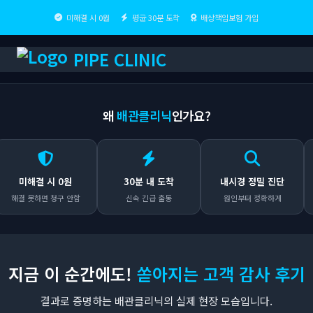
미해결 시 0원
평균 30분 도착
배상책임보험 가입
PIPE CLINIC
왜
배관클리닉
인가요?
해결 시 0원
30분 내 도착
내시경 정밀 진단
투
못하면 청구 안함
신속 긴급 출동
원인부터 정확하게
추
지금 이 순간에도!
쏟아지는 고객 감사 후기
결과로 증명하는 배관클리닉의 실제 현장 모습입니다.