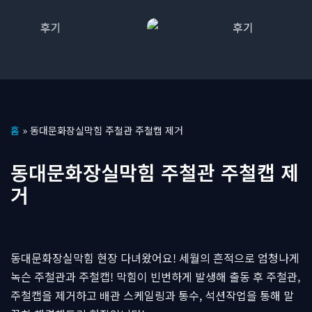
콘
홈
»
동대문화장실막힘 주철관 주철캡 제거
텐
츠
동대문화장실막힘 주철관 주철캡 제
로
거
건
너
뛰
기
동대문화장실막힘 현장 다녀왔어요! 세월의 흔적으로 엄청나게
녹슨 주철관과 주철캡! 막힘이 빈번하게 발생해 출동 후 주철관,
주철캡을 제거하고 배관 스케일링과 통수, 석션작업을 통해 말