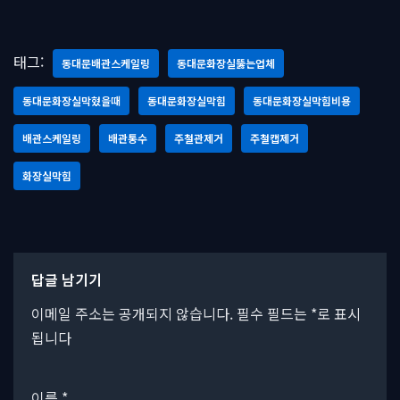
태그:
동대문배관스케일링
동대문화장실뚫는업체
동대문화장실막혔을때
동대문화장실막힘
동대문화장실막힘비용
배관스케일링
배관통수
주철관제거
주철캡제거
화장실막힘
답글 남기기
이메일 주소는 공개되지 않습니다.
필수 필드는
*
로 표시
됩니다
이름
*