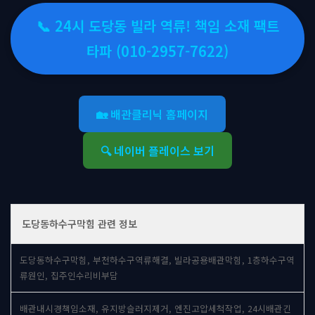
📞 24시 도당동 빌라 역류! 책임 소재 팩트
타파 (010-2957-7622)
🏡 배관클리닉 홈페이지
🔍 네이버 플레이스 보기
도당동하수구막힘 관련 정보
도당동하수구막힘, 부천하수구역류해결, 빌라공용배관막힘, 1층하수구역
류원인, 집주인수리비부담
배관내시경책임소재, 유지방슬러지제거, 엔진고압세척작업, 24시배관긴