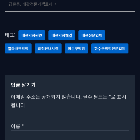
급출동, 배관전문가팩트체크
태그:
배관막힘원인
배관막힘해결
배관전문업체
빌라배관막힘
최첨단내시경
하수구막힘
하수구막힘전문업체
답글 남기기
이메일 주소는 공개되지 않습니다.
필수 필드는
*
로 표시
됩니다
이름
*