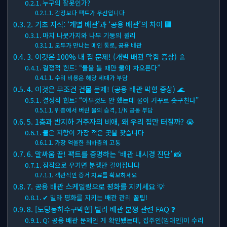
누구의 잘못인가?
감정보다 팩트가 우선입니다
2. 기초 지식: ‘개별 배관’과 ‘공용 배관’의 차이 🏢
마치 나뭇가지와 나무 기둥의 원리
모두가 만나는 메인 통로, 공용 배관
3. 이것은 100% 내 집 문제! (개별 배관 막힘 증상) 🚿
결정적 힌트: “물을 틀 때만 물이 차오른다”
수리 비용은 해당 세대가 부담
4. 이것은 무조건 건물 문제! (공용 배관 막힘 증상) 🌊
결정적 힌트: “아무것도 안 했는데 물이 거꾸로 솟구친다”
위층에서 버린 물의 습격, 1/N 공동 부담
5. 1층과 반지하 거주자의 비애, 왜 우리 집만 터질까? 😭
물은 저항이 가장 적은 곳을 찾습니다
가장 억울한 최하층의 고통
6. 말싸움 끝! 팩트를 증명하는 ‘배관 내시경 진단’ 📸
짐작으로 우기면 분쟁만 길어집니다
객관적인 증거 자료를 확보하세요
7. 공용 배관 스케일링으로 평화를 지키세요 💡
✔ 빌라 평화를 지키는 배관 관리 꿀팁!
8. [도당동하수구막힘] 빌라 배관 분쟁 관련 FAQ ❓
Q: 공용 배관 문제인 게 확인됐는데, 집주인(임대인)이 수리