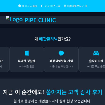
미해결 시 0원
평균 30분 도착
배상책임보험 가입
PIPE CLINIC
왜
배관클리닉
인가요?
투명한 정찰제
배상책임보험 가입
출장비 0원
추가 비용 없음
시공 후도 책임집니다
어디든 무료 출동
지금 이 순간에도!
쏟아지는 고객 감사 후기
결과로 증명하는 배관클리닉의 실제 현장 모습입니다.