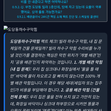
비를 안 내준다고 하면 어떡하나요?
Q: 부천 도당동 빌라 1층인데, 밤에 자고 있는데 오물이 역류
했어요. 심야 출동 가능한가요?
배관클리닉 24시간 책임 소재 팩트 진단 및 스케일링 콜센터
도당동하수구막힘
팩트 체크! 빌라 하수구 막힘, 내 집 문
제일까 건물 문제일까?
빌라 하수구 막힘 수리비를 누가
낼 것인가를 결정하는 핵심은 막힌 위치가 ‘개별 배관’인
지 ‘공용 배관’인지 파악하는 것입니다.
1. 개별 배관 막힘
(내 집 문제):
우리 집 싱크대나 화장실에서 ‘물을 틀 때
만’ 바닥에 물이 차오르고 잘 빠지지 않는다면 100% 개
별 배관 막힘입니다. 이 경우 해당 세대(세입자 또는 집주
인)가 비용을 부담해야 합니다.
2. 공용 배관 막힘 (건물
전체 문제):
우리 집은 물을 전혀 쓰지 않고 가만히 있는
데, 화장실 바닥이나 싱크대 하부장으로 시커먼 똥물과
오물이 꿀럭거리며 ‘역류’한다면? 이는 위층 세대들이 사