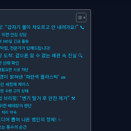
 “갑자기 물이 차오르고 안 내려가요!” 📞
 위한 안심 상담
 365일 긴급 출동
 막힘, 전문가가 답해드립니다!
도착: 겉으론 알 수 없는 배관 속 진실 🔍
한 상태 확인
불필요한 시공 차단
경이 밝혀낸 ‘파란색 플라스틱’ 🧱
버린 세정제 케이스
한 수평 고착 상태
브리핑: “변기 탈거 후 안전 제거” ⚒
 위한 베테랑의 판단
 처리 약속
드디어 뽑혀 나온 범인의 정체! ✨
오는 통수의 순간