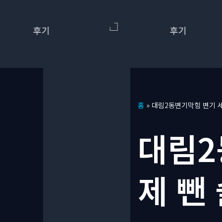
콘
홈
»
대림2동변기막힘 변기 세
텐
츠
대림2
로
건
너
제 뺀
뛰
기