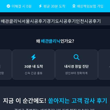
미해결 시 0원
평균 30분 도착
배상책임보험 가입
배관클리닉
서울시공후기
경기도시공후기
인천시공후기
왜
배관클리닉
인가요?
원
30분 내 도착
내시경 정밀 진단
안함
신속 긴급 출동
원인부터 정확하게
지금 이 순간에도!
쏟아지는 고객 감사 후기