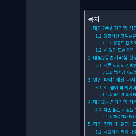
목차
대림2동변기막힘 상담:
당황하신 고객님을
영등포 전 지역
✔ 원인 모를 변기
대림2동변기막힘 현장 
역류 직전의 긴박
첨단 장비로 
원인 파악: 배관 내시
S트랩에 꽉 끼어
흡입이 불가능
대림2동변기막힘 작업 
파손 없는 시공을
재설치와 마감
작업 진행 및 결과: 
시원하게 터져 나