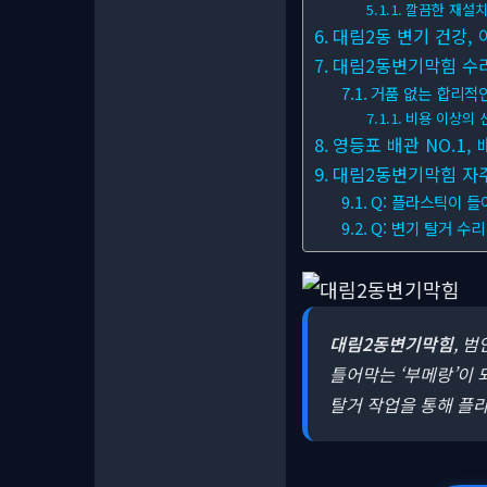
깔끔한 재설치
대림2동 변기 건강, 
대림2동변기막힘 수리
거품 없는 합리적
비용 이상의 
영등포 배관 NO.1,
대림2동변기막힘 자주 
Q: 플라스틱이 들
Q: 변기 탈거 수리
대림2동변기막힘
, 
틀어막는 ‘부메랑’이 
탈거 작업을 통해 플