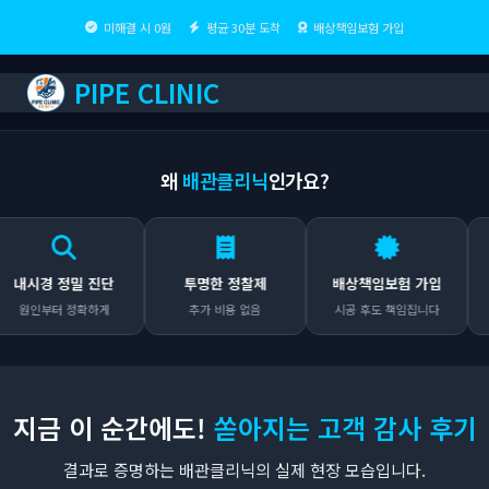
미해결 시 0원
평균 30분 도착
배상책임보험 가입
PIPE CLINIC
왜
배관클리닉
인가요?
시경 정밀 진단
투명한 정찰제
배상책임보험 가입
인부터 정확하게
추가 비용 없음
시공 후도 책임집니다
어
지금 이 순간에도!
쏟아지는 고객 감사 후기
결과로 증명하는 배관클리닉의 실제 현장 모습입니다.