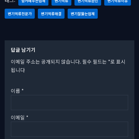
태그:
맘카페추천업체
변기역류
변기역류원인
변기역류이유
변기역류전문가
변기역류해결
변기잘뚫는업체
답글 남기기
이메일 주소는 공개되지 않습니다.
필수 필드는
*
로 표시
됩니다
이름
*
이메일
*