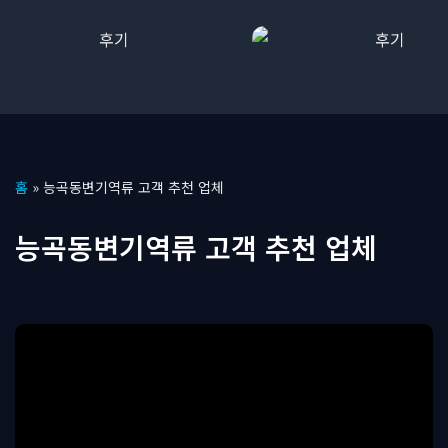
콘
홈
»
능곡동변기역류 고객 추천 업체
텐
츠
능곡동변기역류 고객 추천 업체
로
건
너
뛰
기