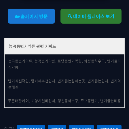
🏡 홈페이지 방문
🔍 네이버 플레이스 보기
능곡동변기역류 관련 키워드
능곡동변기역류, 능곡변기막힘, 토당동변기막힘, 화정동하수구, 변기물티
슈막힘
변기석션작업, 맘카페추천업체, 변기뚫는잘하는곳, 변기뚫는업체, 변기역
류해결
푸른배관케어, 고양시설비업체, 행신동하수구, 주교동변기, 변기뚫는비용