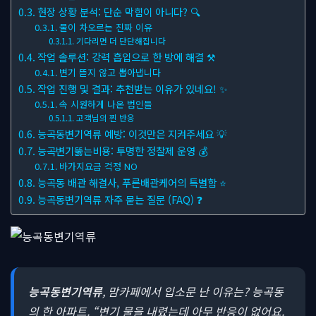
현장 상황 분석: 단순 막힘이 아니다? 🔍
물이 차오르는 진짜 이유
기다리면 더 단단해집니다
작업 솔루션: 강력 흡입으로 한 방에 해결 ⚒
변기 뜯지 않고 뽑아냅니다
작업 진행 및 결과: 추천받는 이유가 있네요! ✨
속 시원하게 나온 범인들
고객님의 찐 반응
능곡동변기역류 예방: 이것만은 지켜주세요 💡
능곡변기뚫는비용: 투명한 정찰제 운영 💰
바가지요금 걱정 NO
능곡동 배관 해결사, 푸른배관케어의 특별함 ⭐
능곡동변기역류 자주 묻는 질문 (FAQ) ❓
능곡동변기역류
, 맘카페에서 입소문 난 이유는? 능곡동
의 한 아파트. “변기 물을 내렸는데 아무 반응이 없어요.