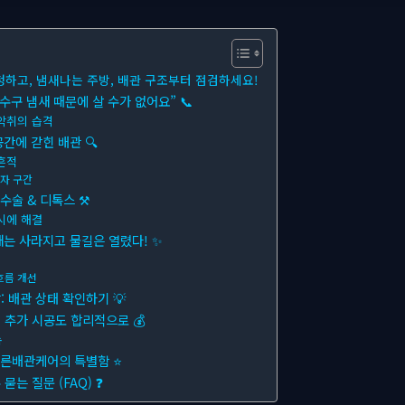
청하고, 냄새나는 주방, 배관 구조부터 점검하세요!
구 냄새 때문에 살 수가 없어요” 📞
악취의 습격
공간에 갇힌 배관 🔍
흔적
S자 구간
수술 & 디톡스 ⚒
시에 해결
새는 사라지고 물길은 열렸다! ✨
흐름 개선
 배관 상태 확인하기 💡
추가 시공도 합리적으로 💰
속
푸른배관케어의 특별함 ⭐
는 질문 (FAQ) ❓