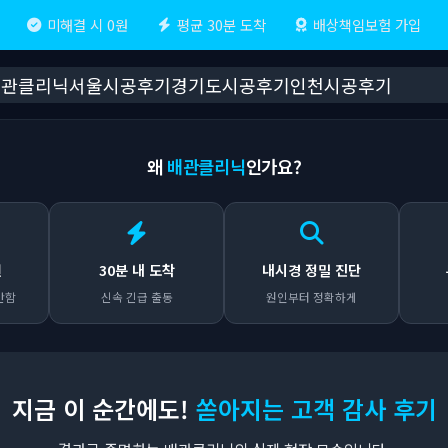
미해결 시 0원
평균 30분 도착
배상책임보험 가입
배관클리닉
서울시공후기
경기도시공후기
인천시공후기
왜
배관클리닉
인가요?
원
30분 내 도착
내시경 정밀 진단
안함
신속 긴급 출동
원인부터 정확하게
지금 이 순간에도!
쏟아지는 고객 감사 후기