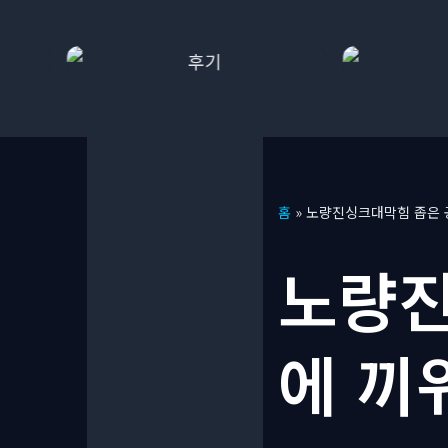
콘
홈
»
노량진싱크대막힘 좁은 
텐
츠
노량진
로
건
너
에 끼
뛰
기