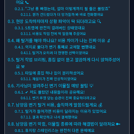
어요 📞
“그냥 퐁 빠졌는데, 설마 이렇게까지 될 줄은 몰랐죠”
뭔가 건드렸다가 더 망가질까 봐 바로 전화했어요
현장 도착하자마자 상황 파악이 딱 되더라고요 🔍
S트랩에 완전히 걸려버린 상태였대요
비용도 작업 전에 딱 말씀해 주셨어요
왜 탈거를 해야 하나요? 비용 차이가 나는 진짜 이유 🔬
억지로 뚫다가 변기 통째로 교체할 뻔했대요
탈거가 오히려 더 현명한 선택이었어요
탈거 작업 브리핑, 흠집 없이 뜯고 깔끔하게 다시 앉혀주셨어
요 ⚒
타일에 흠집 하나 없이 분리하셨어요
재설치가 진짜 인상적이었어요
기사님이 알려주신 변기 이물질 예방 꿀팁 💡
✔ 저도 몰랐던 내용들이라 공유해요!
변기 뚜껑 닫는 습관이 진짜 중요하더라고요
남양읍 변기 탈거 비용, 솔직하게 말씀드릴게요 💰
탈거가 들어가면 비용이 달라지는 이유가 있었어요
결과 확인하고 나서 결제했어요
남양읍 변기 막힘, 이물질 종류에 따라 해결법이 달라져요 🔑
휴지랑 스테인리스는 완전히 다른 문제예요