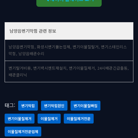
남양읍변기막힘 관련 정보
남양읍변기막힘, 화성시변기뚫는업체, 변기이물질탈거, 변기스테인리스
막힘, 남양읍배관수리
변기탈거비용, 변기백시멘트재설치, 변기이물질제거, 24시배관긴급출동,
배관클리닉
태그:
변기막힘
변기막힘원인
변기이물질빠짐
변기이물질제거
이물질제거
이물질제거전문
이물질제거전문업체