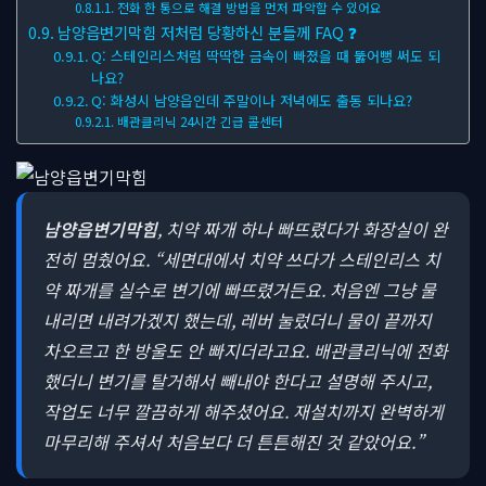
전화 한 통으로 해결 방법을 먼저 파악할 수 있어요
남양읍변기막힘 저처럼 당황하신 분들께 FAQ ❓
Q: 스테인리스처럼 딱딱한 금속이 빠졌을 때 뚫어뻥 써도 되
나요?
Q: 화성시 남양읍인데 주말이나 저녁에도 출동 되나요?
배관클리닉 24시간 긴급 콜센터
남양읍변기막힘
, 치약 짜개 하나 빠뜨렸다가 화장실이 완
전히 멈췄어요.
“세면대에서 치약 쓰다가 스테인리스 치
약 짜개를 실수로 변기에 빠뜨렸거든요. 처음엔 그냥 물
내리면 내려가겠지 했는데, 레버 눌렀더니 물이 끝까지
차오르고 한 방울도 안 빠지더라고요. 배관클리닉에 전화
했더니 변기를 탈거해서 빼내야 한다고 설명해 주시고,
작업도 너무 깔끔하게 해주셨어요. 재설치까지 완벽하게
마무리해 주셔서 처음보다 더 튼튼해진 것 같았어요.”