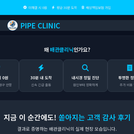
미해결 시 0원
평균 30분 도착
배상책임보험 가입
PIPE CLINIC
왜
배관클리닉
인가요?
30분 내 도착
내시경 정밀 진단
투명한 정찰제
함
신속 긴급 출동
원인부터 정확하게
추가 비용 없음
지금 이 순간에도!
쏟아지는 고객 감사 후기
결과로 증명하는 배관클리닉의 실제 현장 모습입니다.