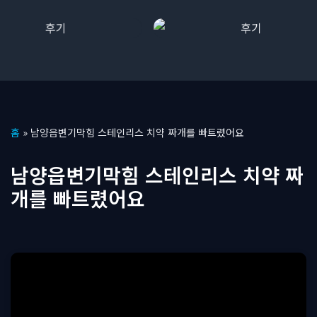
콘
홈
»
남양읍변기막힘 스테인리스 치약 짜개를 빠트렸어요
텐
츠
남양읍변기막힘 스테인리스 치약 짜
로
개를 빠트렸어요
건
너
뛰
기