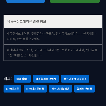
남동구싱크대역류 관련 정보
남동구싱크대역류, 구월동하수구뚫음, 간석동싱크대막힘, 논현동배관수
리비용, 만수동하수구역류
배관내시경정밀진단, 싱크대고압세척전문, 서창동싱크대막힘, 인천남동
구싱크대뚫는곳, 배관클리닉
태그:
미해결0원
비용합리적인업체
싱크대문제해결비용
싱크대역류
싱크대역류비용
싱크대해결비용
합리적인비용