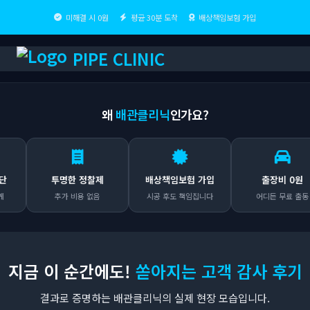
미해결 시 0원
평균 30분 도착
배상책임보험 가입
PIPE CLINIC
왜
배관클리닉
인가요?
투명한 정찰제
배상책임보험 가입
출장비 0원
추가 비용 없음
시공 후도 책임집니다
어디든 무료 출동
지금 이 순간에도!
쏟아지는 고객 감사 후기
결과로 증명하는 배관클리닉의 실제 현장 모습입니다.