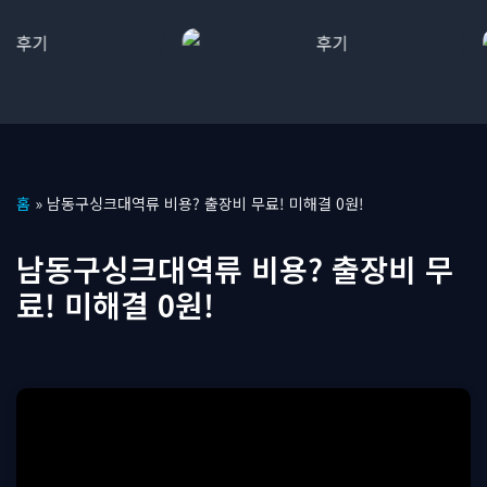
콘
홈
»
남동구싱크대역류 비용? 출장비 무료! 미해결 0원!
텐
츠
남동구싱크대역류 비용? 출장비 무
로
료! 미해결 0원!
건
너
뛰
기