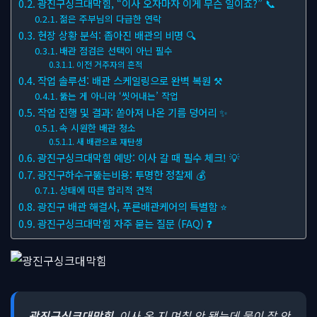
광진구싱크대막힘, “이사 오자마자 이게 무슨 일이죠?” 📞
젊은 주부님의 다급한 연락
현장 상황 분석: 좁아진 배관의 비명 🔍
배관 점검은 선택이 아닌 필수
이전 거주자의 흔적
작업 솔루션: 배관 스케일링으로 완벽 복원 ⚒
뚫는 게 아니라 ‘씻어내는’ 작업
작업 진행 및 결과: 쏟아져 나온 기름 덩어리 ✨
속 시원한 배관 청소
새 배관으로 재탄생
광진구싱크대막힘 예방: 이사 갈 때 필수 체크! 💡
광진구하수구뚫는비용: 투명한 정찰제 💰
상태에 따른 합리적 견적
광진구 배관 해결사, 푸른배관케어의 특별함 ⭐
광진구싱크대막힘 자주 묻는 질문 (FAQ) ❓
광진구싱크대막힘
, 이사 온 지 며칠 안 됐는데 물이 잘 안