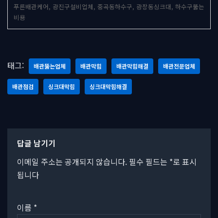
푸른배관케어, 광진구설비업체, 중곡동하수구, 광장동싱크대, 하수구뚫는
비용
태그:
배관뚫는업체
배관막힘
배관막힘해결
배관전문업체
배관점검
싱크대막힘
싱크대막힘해결
답글 남기기
이메일 주소는 공개되지 않습니다.
필수 필드는
*
로 표시
됩니다
이름
*