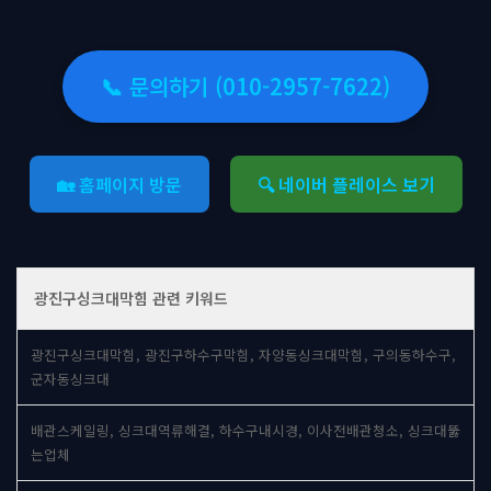
📞 문의하기 (010-2957-7622)
🏡 홈페이지 방문
🔍 네이버 플레이스 보기
광진구싱크대막힘 관련 키워드
광진구싱크대막힘, 광진구하수구막힘, 자양동싱크대막힘, 구의동하수구,
군자동싱크대
배관스케일링, 싱크대역류해결, 하수구내시경, 이사전배관청소, 싱크대뚫
는업체