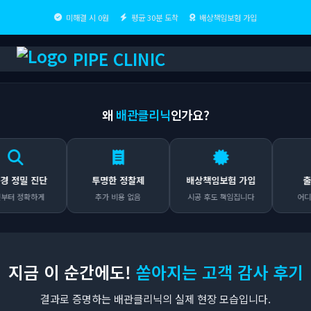
미해결 시 0원
평균 30분 도착
배상책임보험 가입
PIPE CLINIC
왜
배관클리닉
인가요?
밀 진단
투명한 정찰제
배상책임보험 가입
출장비 
정확하게
추가 비용 없음
시공 후도 책임집니다
어디든 무료
지금 이 순간에도!
쏟아지는 고객 감사 후기
결과로 증명하는 배관클리닉의 실제 현장 모습입니다.