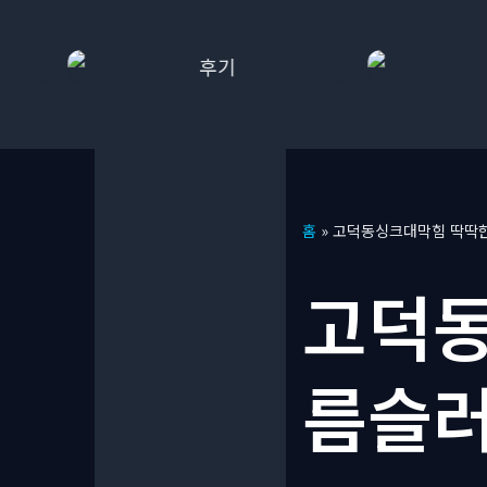
콘
홈
»
고덕동싱크대막힘 딱딱한
텐
츠
고덕동
로
건
너
름슬러
뛰
기