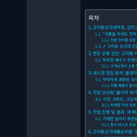
목차
고덕동싱크대막힘, 갑작스
“약품을 부어도 전혀
전문 장비를 갖춘
✔ 고덕동 싱크대 전
현장 상황 진단: 고덕동 
하부장 배수구 주변
고객님과의 소통 
내시경 정밀 분석: 돌덩이
딱딱하게 경화된 유
약품 해결이 불가
작업 브리핑: 물리적 제거
석션, 샤프트, 고압
투명한 작업 과정
작업 진행 및 결과: 새 
거대한 슬러지 파편
통수 테스트 성공
고덕동싱크대뚫는비용: 합