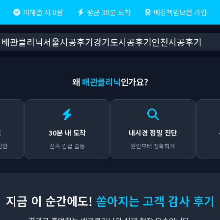
미해결 시 0원
평균 30분 도착
배상책임보험 가입
배관클리닉
서울시공후기
경기도시공후기
인천시공후기
왜
배관클리닉
인가요?
원
30분 내 도착
내시경 정밀 진단
안함
신속 긴급 출동
원인부터 정확하게
지금 이 순간에도!
쏟아지는 고객 감사 후기