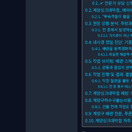
✔ 전문가 상담 신
계양싱크대막힘, 에어비
“투숙객들이 물을 
현장 상황 분석: 주방과
전 층에서 발생하는
가지관이 아닌 
내시경 정밀 진단: 기
배관을 동맥경화처
확실한 해결책 
작업 브리핑: 배관 스
관통과 흡입의 완
작업 진행 및 결과: 콸
막힌 혈관을 뚫듯
전 층 통수 테스
계양싱크대막힘 예방: 
계양구하수구뚫는비용: 
건물 전체 작업도
계양구 배관 전문, 푸
계양싱크대막힘 자주 묻