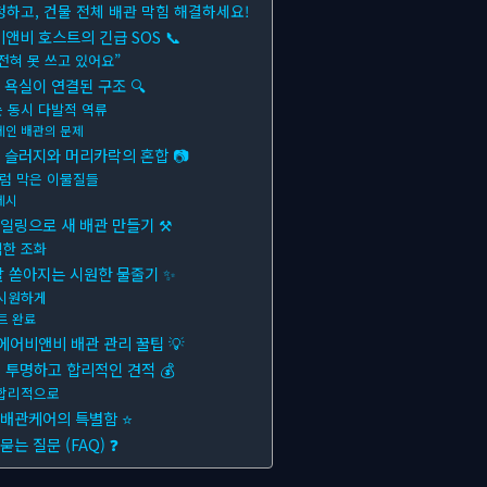
청하고, 건물 전체 배관 막힘 해결하세요!
앤비 호스트의 긴급 SOS 📞
전혀 못 쓰고 있어요”
 욕실이 연결된 구조 🔍
 동시 다발적 역류
메인 배관의 문제
름 슬러지와 머리카락의 혼합 📷
럼 막은 이물질들
제시
케일링으로 새 배관 만들기 ⚒
벽한 조화
콸 쏟아지는 시원한 물줄기 ✨
 시원하게
트 완료
에어비앤비 배관 관리 꿀팁 💡
투명하고 합리적인 견적 💰
 합리적으로
른배관케어의 특별함 ⭐
는 질문 (FAQ) ❓