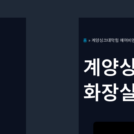
콘
홈
»
계양싱크대막힘 에어비앤
텐
츠
계양싱
로
건
너
화장실
뛰
기