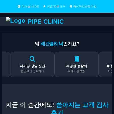
미해결 시 0원
평균 30분 도착
배상책임보험 가입
PIPE CLINIC
왜
배관클리닉
인가요?
내시경 정밀 진단
투명한 정찰제
배상책임보
원인부터 정확하게
추가 비용 없음
시공 후도 
지금 이 순간에도!
쏟아지는 고객 감사
후기