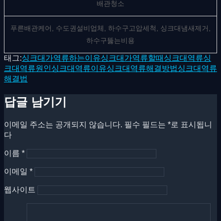
배관청소
푸른배관케어, 수도권설비업체, 하수구고압세척, 싱크대냄새제거,
하수구뚫는비용
태그:
싱크대가역류하는이유
싱크대가역류할때
싱크대역류
싱
크대역류원인
싱크대역류이유
싱크대역류해결방법
싱크대역류
해결법
답글 남기기
이메일 주소는 공개되지 않습니다.
필수 필드는
*
로 표시됩니
다
이름
*
이메일
*
웹사이트