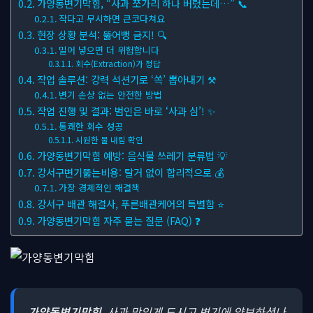
가양동변기막힘, “사과 쪼가리 하나 버렸는데…” 📞
작다고 무시하면 큰코다쳐요
현장 상황 분석: 뚫어뻥 금지! 🔍
밀어 넣으면 더 위험합니다
회수(Extraction)가 정답
작업 솔루션: 강력 석션기로 ‘쏙’ 뽑아내기 ⚒
변기 손상 없는 안전한 방법
작업 진행 및 결과: 범인은 바로 ‘사과 심’! ✨
통쾌한 회수 성공
시원한 물 내림 확인
가양동변기막힘 예방: 음식물 쓰레기 분류법 💡
강서구변기뚫는비용: 탈거 없이 합리적으로 💰
가장 경제적인 해결책
강서구 배관 해결사, 푸른배관케어의 특별함 ⭐
가양동변기막힘 자주 묻는 질문 (FAQ) ❓
가양동변기막힘
, 사과 맛있게 드시고 변기에 양보하셨나