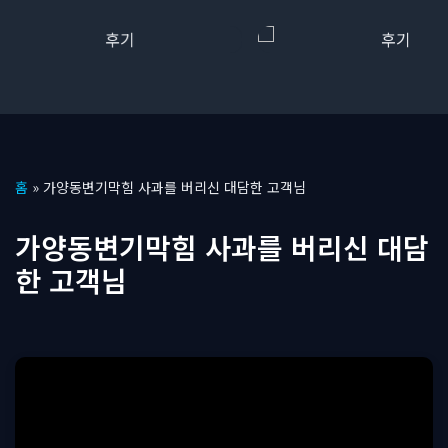
콘
홈
»
가양동변기막힘 사과를 버리신 대담한 고객님
텐
츠
가양동변기막힘 사과를 버리신 대담
로
한 고객님
건
너
뛰
기