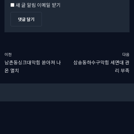
새 글 알림 이메일 받기
이전
다음
남촌동싱크대막힘 쏟아져 나
삼송동하수구막힘 세면대 관
온 멸치
리 부족