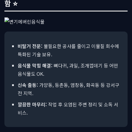
함 ⭐
비탈거 전문:
불필요한 공사를 줄이고 이물질 회수에
특화된 기술 보유.
음식물 막힘 해결:
뼈다귀, 과일, 조개껍데기 등 어떤
음식물도 OK.
신속 출동:
가양동, 등촌동, 염창동, 화곡동 등 강서구
전 지역.
깔끔한 마무리:
작업 후 오염된 주변 정리 및 소독 서
비스.