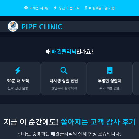
미해결 시 0원
평균 30분 도착
배상책임보험 가입
PIPE CLINIC
왜
배관클리닉
인가요?
30분 내 도착
내시경 정밀 진단
투명한 정찰제
배상
신속 긴급 출동
원인부터 정확하게
추가 비용 없음
시공
지금 이 순간에도!
쏟아지는 고객 감사 후기
결과로 증명하는 배관클리닉의 실제 현장 모습입니다.